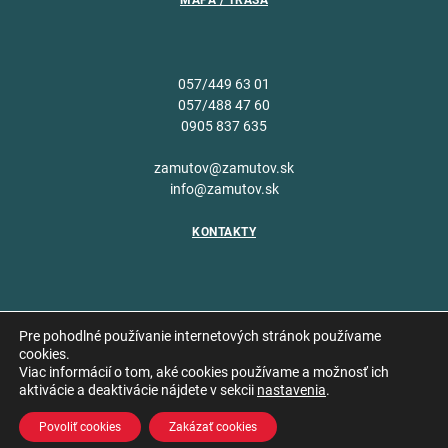
MAPA / TRASA
057/449 63 01
057/488 47 60
0905 837 635
zamutov@zamutov.sk
info@zamutov.sk
KONTAKTY
Pre pohodlné používanie internetových stránok používame
cookies.
Viac informácií o tom, aké cookies používame a možnosť ich
Copyright © 2026 Obec
aktivácie a deaktivácie nájdete v sekcii
nastavenia
.
Vytvoril
Zámutov
Povoliť cookies
Zakázať cookies