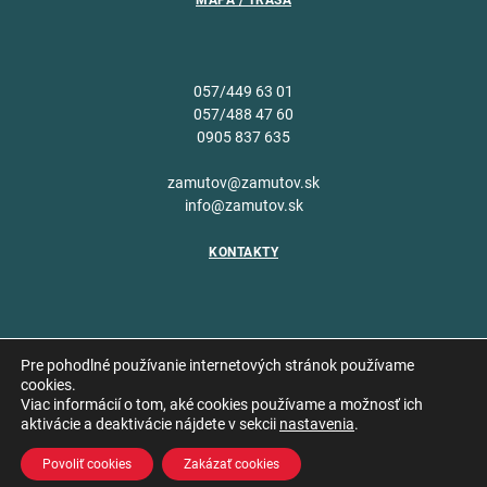
MAPA / TRASA
057/449 63 01
057/488 47 60
0905 837 635
zamutov@zamutov.sk
info@zamutov.sk
KONTAKTY
Pre pohodlné používanie internetových stránok používame
cookies.
Viac informácií o tom, aké cookies používame a možnosť ich
Copyright © 2026 Obec
aktivácie a deaktivácie nájdete v sekcii
nastavenia
.
Vytvoril
Zámutov
Povoliť cookies
Zakázať cookies