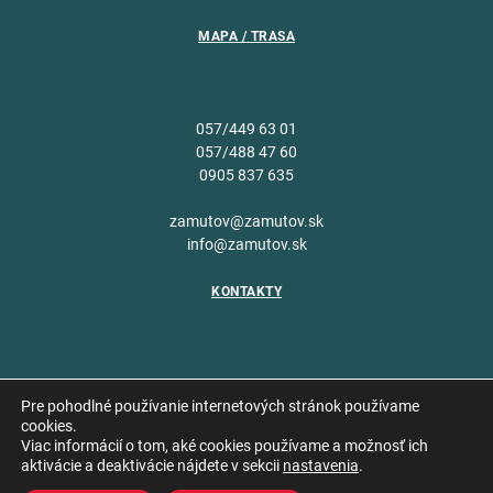
MAPA / TRASA
057/449 63 01
057/488 47 60
0905 837 635
zamutov@zamutov.sk
info@zamutov.sk
KONTAKTY
Pre pohodlné používanie internetových stránok používame
cookies.
Viac informácií o tom, aké cookies používame a možnosť ich
Copyright © 2026 Obec
aktivácie a deaktivácie nájdete v sekcii
nastavenia
.
Vytvoril
Zámutov