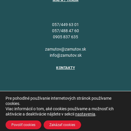
MAPA / TRASA
057/449 63 01
057/488 47 60
0905 837 635
zamutov@zamutov.sk
info@zamutov.sk
KONTAKTY
Pre pohodlné používanie internetových stránok používame
cookies.
Viac informácií o tom, aké cookies používame a možnosť ich
Copyright © 2026 Obec
aktivácie a deaktivácie nájdete v sekcii
nastavenia
.
Vytvoril
Zámutov
Povoliť cookies
Zakázať cookies