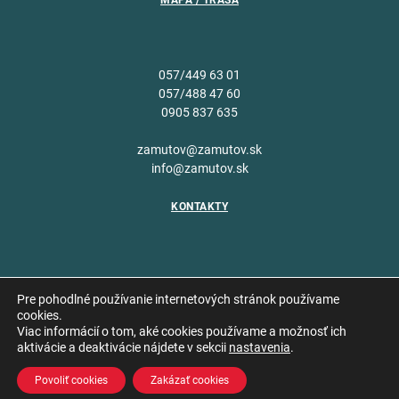
MAPA / TRASA
057/449 63 01
057/488 47 60
0905 837 635
zamutov@zamutov.sk
info@zamutov.sk
KONTAKTY
Pre pohodlné používanie internetových stránok používame
cookies.
Viac informácií o tom, aké cookies používame a možnosť ich
Copyright © 2026 Obec
aktivácie a deaktivácie nájdete v sekcii
nastavenia
.
Vytvoril
Zámutov
Povoliť cookies
Zakázať cookies