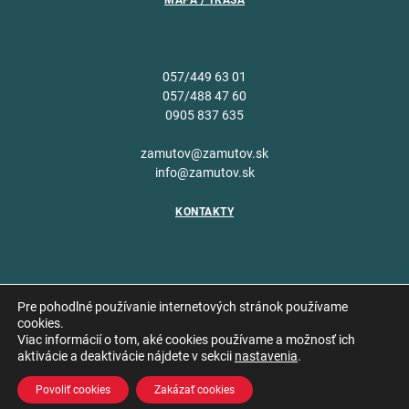
MAPA / TRASA
057/449 63 01
057/488 47 60
0905 837 635
zamutov@zamutov.sk
info@zamutov.sk
KONTAKTY
Pre pohodlné používanie internetových stránok používame
cookies.
Viac informácií o tom, aké cookies používame a možnosť ich
Copyright © 2026 Obec
aktivácie a deaktivácie nájdete v sekcii
nastavenia
.
Vytvoril
Zámutov
Povoliť cookies
Zakázať cookies