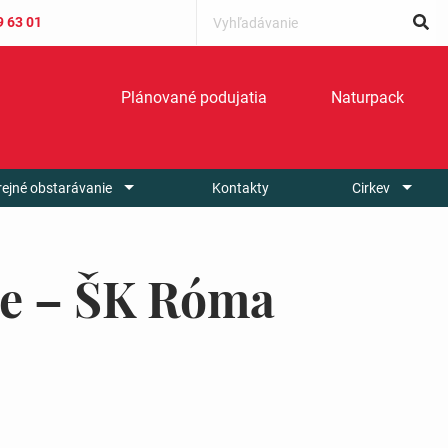
9 63 01
Plánované podujatia
Naturpack
rejné obstarávanie
Kontakty
Cirkev
ie – ŠK Róma