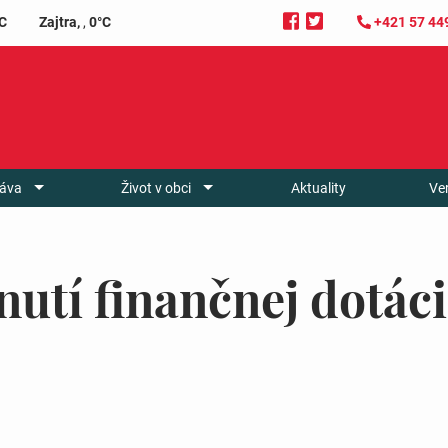
C
Zajtra,
,
0°C
+421 57 44
áva
Život v obci
Aktuality
Ve
nutí finančnej dotác