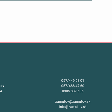
057/449 63 01
tov
057/488 47 60
34
0905 837 635
v
zamutov@zamutov.sk
info@zamutov.sk