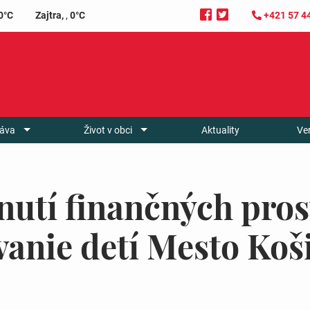
0°C
Zajtra,
,
0°C
+421 57 4
áva
Život v obci
Aktuality
Ve
nutí finančných pros
anie detí Mesto Koš