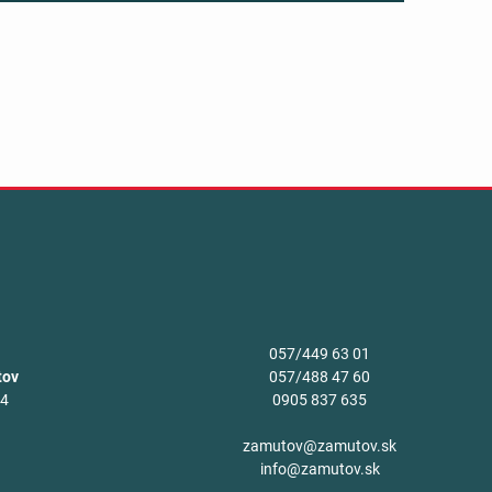
057/449 63 01
tov
057/488 47 60
34
0905 837 635
v
zamutov@zamutov.sk
info@zamutov.sk