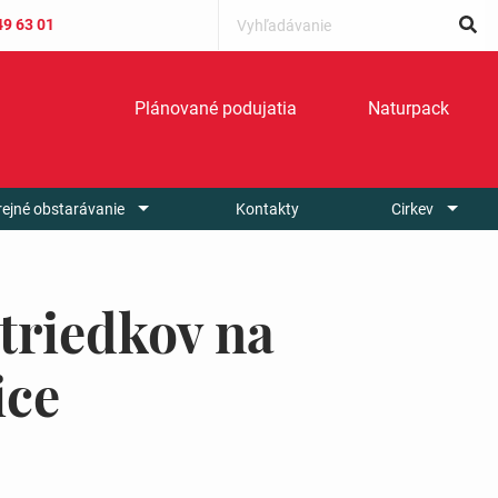
49 63 01
Plánované podujatia
Naturpack
rejné obstarávanie
Kontakty
Cirkev
triedkov na
ice