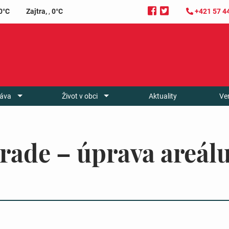
0°C
Zajtra,
,
0°C
+421 57 4
áva
Život v obci
Aktuality
Ve
ade – úprava areál