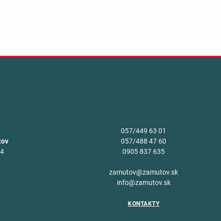
057/449 63 01
tov
057/488 47 60
34
0905 837 635
v
zamutov@zamutov.sk
info@zamutov.sk
KONTAKTY