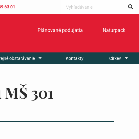
49 63 01
Plánované podujatia
Naturpack
rejné obstarávanie
Kontakty
Cirkev
u MŠ 301