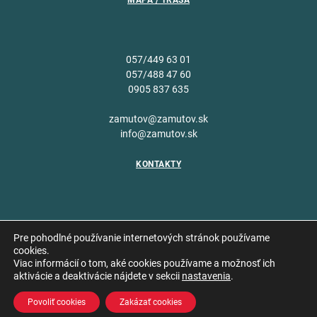
MAPA / TRASA
057/449 63 01
057/488 47 60
0905 837 635
zamutov@zamutov.sk
info@zamutov.sk
KONTAKTY
Pre pohodlné používanie internetových stránok používame
cookies.
Viac informácií o tom, aké cookies používame a možnosť ich
Copyright © 2026 Obec
aktivácie a deaktivácie nájdete v sekcii
nastavenia
.
Vytvoril
Zámutov
Povoliť cookies
Zakázať cookies