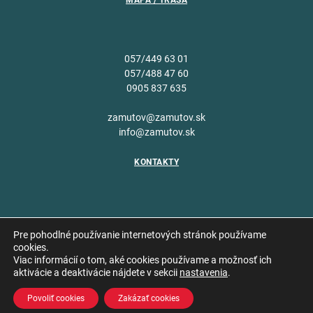
MAPA / TRASA
057/449 63 01
057/488 47 60
0905 837 635
zamutov@zamutov.sk
info@zamutov.sk
KONTAKTY
Pre pohodlné používanie internetových stránok používame
cookies.
Viac informácií o tom, aké cookies používame a možnosť ich
Copyright © 2026 Obec
aktivácie a deaktivácie nájdete v sekcii
nastavenia
.
Vytvoril
Zámutov
Povoliť cookies
Zakázať cookies