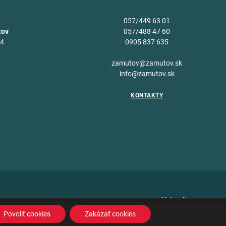
057/449 63 01
tov
057/488 47 60
34
0905 837 635
v
zamutov@zamutov.sk
info@zamutov.sk
KONTAKTY
Vytvoril
Povoliť cookies
Zakázať cookies