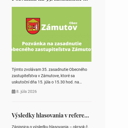
Týmto zvolávam 35. zasadnutie Obecného
zastupiteľstva v Zámutove, ktoré sa
uskutoční dňa 15. júla o 15.30 hod. na
Obecnom úrade v Zámutove PROGRAM: 1.
8. júla 2026
Schválenie programu rokovania 2.
Schválenie návrhovej komisie a overovateľov
zápisnice 3. Určenie volebných obvodov pre
voľby poslancov obecných zastupiteľstiev,
Výsledky hlasovania v referende 2026
počtu poslancov obecných zastupiteľstiev v
nich 4. Schválenie odpredaja obecného
Zápisnica o výsledku hlasovania – okrsok č.