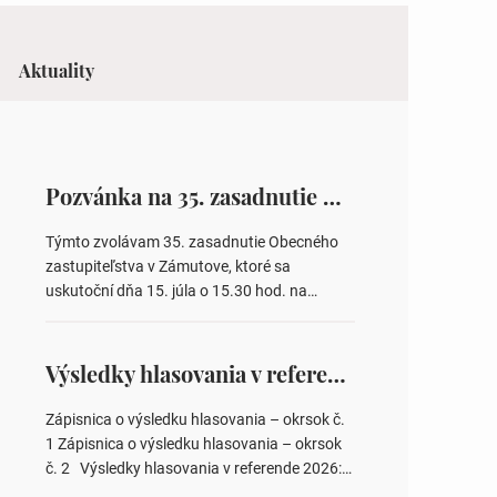
Aktuality
Pozvánka na 35. zasadnutie OZ v Zámutove
Týmto zvolávam 35. zasadnutie Obecného
zastupiteľstva v Zámutove, ktoré sa
uskutoční dňa 15. júla o 15.30 hod. na
Obecnom úrade v Zámutove PROGRAM: 1.
Schválenie programu rokovania 2.
Schválenie návrhovej komisie a overovateľov
Výsledky hlasovania v referende 2026
zápisnice 3. Určenie volebných obvodov pre
voľby poslancov obecných zastupiteľstiev,
Zápisnica o výsledku hlasovania – okrsok č.
počtu poslancov obecných zastupiteľstiev v
1 Zápisnica o výsledku hlasovania – okrsok
nich 4. Schválenie odpredaja obecného
č. 2 Výsledky hlasovania v referende 2026:
pozemku –…
https://www.volbysr.sk/…ferende.html Účasť