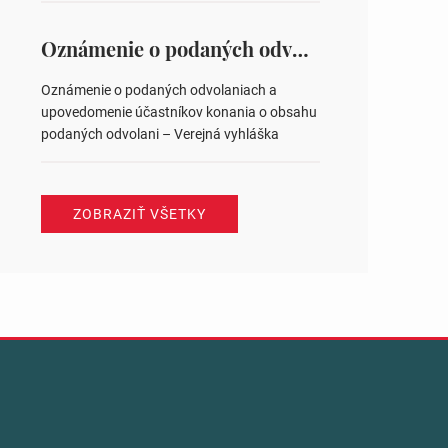
na hlasovaní https://www.volbysr.sk/…
ysledky.html
Oznámenie o podaných odvolaniach a upovedomenie účastníkov konania o obsahu podaných odvolani – Verejná vyhláška
Oznámenie o podaných odvolaniach a
upovedomenie účastníkov konania o obsahu
podaných odvolani – Verejná vyhláška
ZOBRAZIŤ VŠETKY