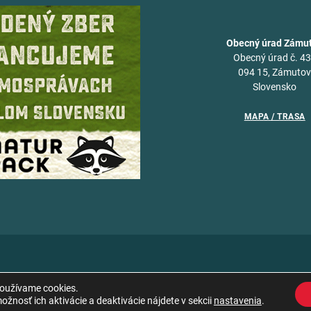
Obecný úrad Zámu
Obecný úrad č. 4
094 15, Zámuto
Slovensko
MAPA / TRASA
používame cookies.
žnosť ich aktivácie a deaktivácie nájdete v sekcii
nastavenia
.