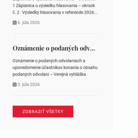
pozemku –…
1 Zápisnica o výsledku hlasovania – okrsok
č. 2 Výsledky hlasovania v referende 2026:
https://www.volbysr.sk/…ferende.html Účasť
6. júla 2026
na hlasovaní https://www.volbysr.sk/…
ysledky.html
Oznámenie o podaných odvolaniach a upovedomenie účastníkov konania o obsahu podaných odvolani – Verejná vyhláška
Oznámenie o podaných odvolaniach a
upovedomenie účastníkov konania o obsahu
podaných odvolani – Verejná vyhláška
3. júla 2026
ZOBRAZIŤ VŠETKY