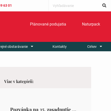
49 63 01
Plánované podujatia
Naturpack
rejné obstarávanie
Kontakty
Cirkev
Viac v kategórii:
Pozvánka na 35. zasadnutie OZ v Zámutove