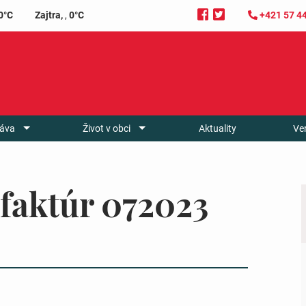
0°C
Zajtra,
,
0°C
+421 57 4
áva
Život v obci
Aktuality
Ve
faktúr 072023