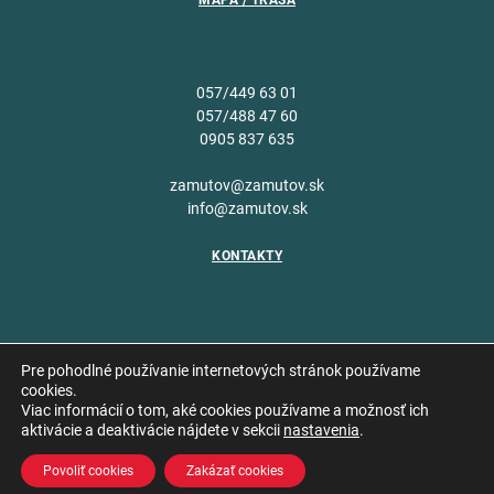
MAPA / TRASA
057/449 63 01
057/488 47 60
0905 837 635
zamutov@zamutov.sk
info@zamutov.sk
KONTAKTY
Pre pohodlné používanie internetových stránok používame
cookies.
Viac informácií o tom, aké cookies používame a možnosť ich
Copyright © 2026 Obec
aktivácie a deaktivácie nájdete v sekcii
nastavenia
.
Vytvoril
Zámutov
Povoliť cookies
Zakázať cookies