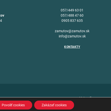
057/449 63 01
tov
057/488 47 60
34
0905 837 635
v
zamutov@zamutov.sk
info@zamutov.sk
KONTAKTY
Vytvoril
Povoliť cookies
Zakázať cookies