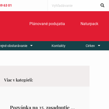
49 63 01
Plánované podujatia
Naturpack
rejné obstarávanie
Kontakty
Cirkev
Viac v kategórii:
Pozvánka na 35. zasadnutie OZ v Zámutove