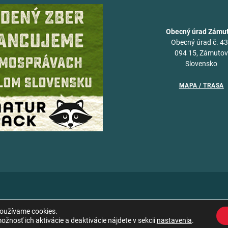
Obecný úrad Zámu
Obecný úrad č. 4
094 15, Zámuto
Slovensko
MAPA / TRASA
používame cookies.
žnosť ich aktivácie a deaktivácie nájdete v sekcii
nastavenia
.