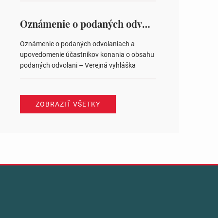
na hlasovaní https://www.volbysr.sk/…
ysledky.html
Oznámenie o podaných odvolaniach a upovedomenie účastníkov konania o obsahu podaných odvolani – Verejná vyhláška
Oznámenie o podaných odvolaniach a
upovedomenie účastníkov konania o obsahu
podaných odvolani – Verejná vyhláška
ZOBRAZIŤ VŠETKY