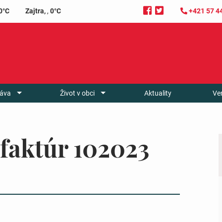
0°C
Zajtra,
,
0°C
+421 57 4
áva
Život v obci
Aktuality
Ve
faktúr 102023