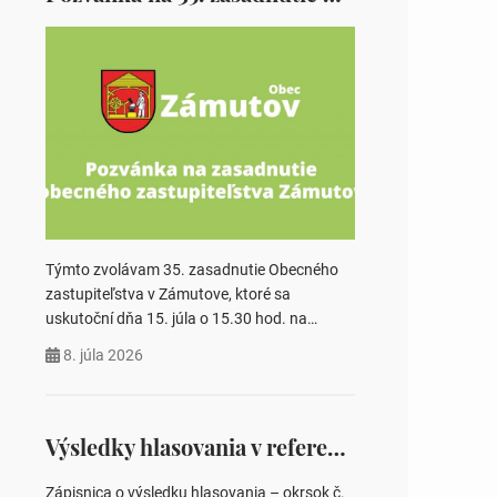
Týmto zvolávam 35. zasadnutie Obecného
zastupiteľstva v Zámutove, ktoré sa
uskutoční dňa 15. júla o 15.30 hod. na
Obecnom úrade v Zámutove PROGRAM: 1.
8. júla 2026
Schválenie programu rokovania 2.
Schválenie návrhovej komisie a overovateľov
zápisnice 3. Určenie volebných obvodov pre
voľby poslancov obecných zastupiteľstiev,
Výsledky hlasovania v referende 2026
počtu poslancov obecných zastupiteľstiev v
nich 4. Schválenie odpredaja obecného
Zápisnica o výsledku hlasovania – okrsok č.