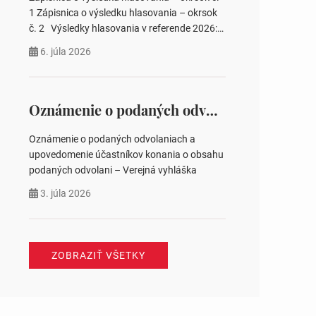
pozemku –…
1 Zápisnica o výsledku hlasovania – okrsok
č. 2 Výsledky hlasovania v referende 2026:
https://www.volbysr.sk/…ferende.html Účasť
6. júla 2026
na hlasovaní https://www.volbysr.sk/…
ysledky.html
Oznámenie o podaných odvolaniach a upovedomenie účastníkov konania o obsahu podaných odvolani – Verejná vyhláška
Oznámenie o podaných odvolaniach a
upovedomenie účastníkov konania o obsahu
podaných odvolani – Verejná vyhláška
3. júla 2026
ZOBRAZIŤ VŠETKY