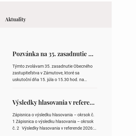
Aktuality
Pozvánka na 35. zasadnutie OZ v Zámutove
Týmto zvolávam 35. zasadnutie Obecného
zastupiteľstva v Zámutove, ktoré sa
uskutoční dňa 15. júla o 15.30 hod. na
Obecnom úrade v Zámutove PROGRAM: 1.
Schválenie programu rokovania 2.
Schválenie návrhovej komisie a overovateľov
Výsledky hlasovania v referende 2026
zápisnice 3. Určenie volebných obvodov pre
voľby poslancov obecných zastupiteľstiev,
Zápisnica o výsledku hlasovania – okrsok č.
počtu poslancov obecných zastupiteľstiev v
1 Zápisnica o výsledku hlasovania – okrsok
nich 4. Schválenie odpredaja obecného
č. 2 Výsledky hlasovania v referende 2026:
pozemku –…
https://www.volbysr.sk/…ferende.html Účasť