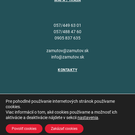
MAPA / TRASA
057/449 63 01
057/488 47 60
0905 837 635
zamutov@zamutov.sk
info@zamutov.sk
KONTAKTY
Pre pohodlné používanie internetových stránok používame
cookies.
Viac informácií o tom, aké cookies používame a možnosť ich
Copyright © 2026 Obec
aktivácie a deaktivácie nájdete v sekcii
nastavenia
.
Vytvoril
Zámutov
Povoliť cookies
Zakázať cookies