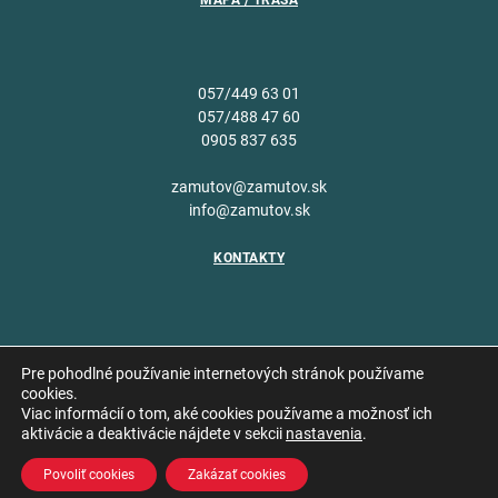
MAPA / TRASA
057/449 63 01
057/488 47 60
0905 837 635
zamutov@zamutov.sk
info@zamutov.sk
KONTAKTY
Pre pohodlné používanie internetových stránok používame
cookies.
Viac informácií o tom, aké cookies používame a možnosť ich
Copyright © 2026 Obec
aktivácie a deaktivácie nájdete v sekcii
nastavenia
.
Vytvoril
Zámutov
Povoliť cookies
Zakázať cookies