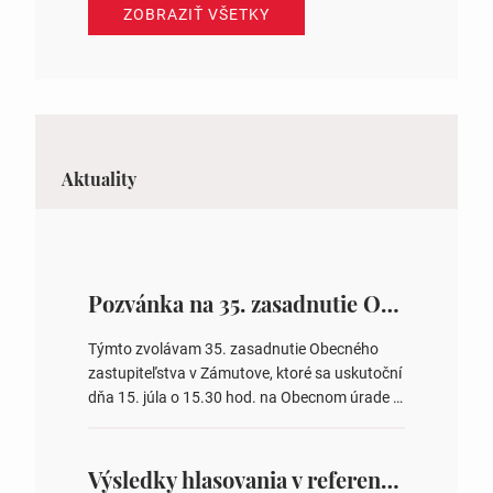
ZOBRAZIŤ VŠETKY
Aktuality
Pozvánka na 35. zasadnutie OZ v Zámutove
Týmto zvolávam 35. zasadnutie Obecného
zastupiteľstva v Zámutove, ktoré sa uskutoční
dňa 15. júla o 15.30 hod. na Obecnom úrade v
Zámutove PROGRAM: 1. Schválenie programu
rokovania 2. Schválenie návrhovej komisie a
overovateľov zápisnice 3. Určenie volebných
Výsledky hlasovania v referende 2026