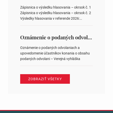
obvodov pre voľby poslancov obecných
zastupiteľstiev, počtu poslancov obecných
Zápisnica o výsledku hlasovania – okrsok č. 1
zastupiteľstiev v nich 4. Schválenie odpredaja
Zápisnica o výsledku hlasovania – okrsok č. 2
obecného pozemku –…
Výsledky hlasovania v referende 2026:
https://www.volbysr.sk/…ferende.html Účasť
na hlasovaní https://www.volbysr.sk/…
ysledky.html
Oznámenie o podaných odvolaniach a upovedomenie účastníkov konania o obsahu podaných odvolani – Verejná vyhláška
Oznámenie o podaných odvolaniach a
upovedomenie účastníkov konania o obsahu
podaných odvolani – Verejná vyhláška
ZOBRAZIŤ VŠETKY