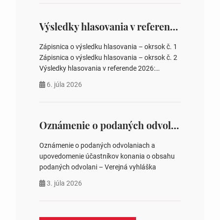
overovateľov zápisnice 3. Určenie volebných
obvodov pre voľby poslancov obecných
zastupiteľstiev, počtu poslancov obecných
Výsledky hlasovania v referende 2026
zastupiteľstiev v nich 4. Schválenie odpredaja
obecného pozemku –…
Zápisnica o výsledku hlasovania – okrsok č. 1
Zápisnica o výsledku hlasovania – okrsok č. 2
Výsledky hlasovania v referende 2026:
https://www.volbysr.sk/…ferende.html Účasť
6. júla 2026
na hlasovaní https://www.volbysr.sk/…
ysledky.html
Oznámenie o podaných odvolaniach a upovedomenie účastníkov konania o obsahu podaných odvolani – Verejná vyhláška
Oznámenie o podaných odvolaniach a
upovedomenie účastníkov konania o obsahu
podaných odvolani – Verejná vyhláška
3. júla 2026