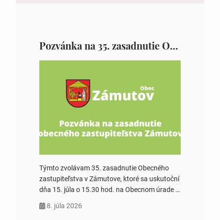
Pozvánka na 35. zasadnutie OZ v Zámutove
Týmto zvolávam 35. zasadnutie Obecného
zastupiteľstva v Zámutove, ktoré sa uskutoční
dňa 15. júla o 15.30 hod. na Obecnom úrade v
Zámutove PROGRAM: 1. Schválenie programu
8. júla 2026
rokovania 2. Schválenie návrhovej komisie a