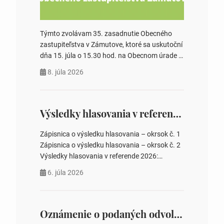
Týmto zvolávam 35. zasadnutie Obecného
zastupiteľstva v Zámutove, ktoré sa uskutoční
dňa 15. júla o 15.30 hod. na Obecnom úrade v
Zámutove PROGRAM: 1. Schválenie programu
8. júla 2026
rokovania 2. Schválenie návrhovej komisie a
overovateľov zápisnice 3. Určenie volebných
obvodov pre voľby poslancov obecných
zastupiteľstiev, počtu poslancov obecných
Výsledky hlasovania v referende 2026
zastupiteľstiev v nich 4. Schválenie odpredaja
obecného pozemku –…
Zápisnica o výsledku hlasovania – okrsok č. 1
Zápisnica o výsledku hlasovania – okrsok č. 2
Výsledky hlasovania v referende 2026:
https://www.volbysr.sk/…ferende.html Účasť
6. júla 2026
na hlasovaní https://www.volbysr.sk/…
ysledky.html
Oznámenie o podaných odvolaniach a upovedomenie účastníkov konania o obsahu podaných odvolani – Verejná vyhláška