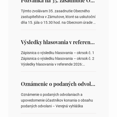
Pozvánka na 35. zasadnutie OZ v Zámutove
Týmto zvolávam 35. zasadnutie Obecného
zastupiteľstva v Zámutove, ktoré sa uskutoční
dňa 15. júla o 15.30 hod. na Obecnom úrade v
Zámutove PROGRAM: 1. Schválenie programu
rokovania 2. Schválenie návrhovej komisie a
overovateľov zápisnice 3. Určenie volebných
Výsledky hlasovania v referende 2026
obvodov pre voľby poslancov obecných
zastupiteľstiev, počtu poslancov obecných
Zápisnica o výsledku hlasovania – okrsok č. 1
zastupiteľstiev v nich 4. Schválenie odpredaja
Zápisnica o výsledku hlasovania – okrsok č. 2
obecného pozemku –…
Výsledky hlasovania v referende 2026:
https://www.volbysr.sk/…ferende.html Účasť
na hlasovaní https://www.volbysr.sk/…
ysledky.html
Oznámenie o podaných odvolaniach a upovedomenie účastníkov konania o obsahu podaných odvolani – Verejná vyhláška
Oznámenie o podaných odvolaniach a
upovedomenie účastníkov konania o obsahu
podaných odvolani – Verejná vyhláška