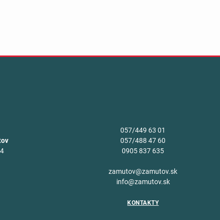
057/449 63 01
tov
057/488 47 60
34
0905 837 635
v
zamutov@zamutov.sk
info@zamutov.sk
KONTAKTY