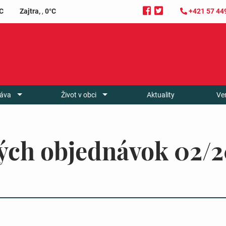
C
Zajtra,
,
0°C
+421 57 44
áva
Život v obci
Aktuality
Ve
ých objednávok 02/