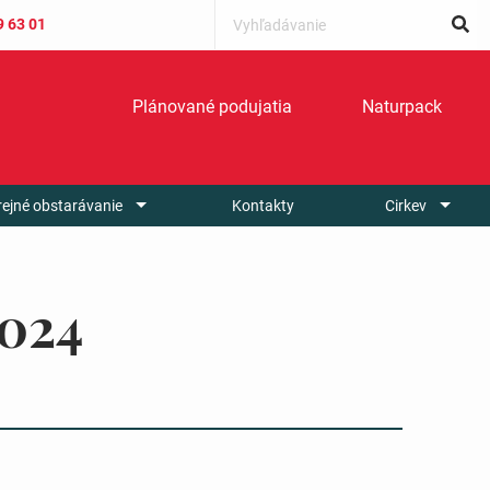
9 63 01
Plánované podujatia
Naturpack
rejné obstarávanie
Kontakty
Cirkev
2024