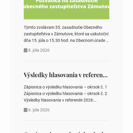
Týmto zvolávam 35. zasadnutie Obecného
zastupiteľstva v Zámutove, ktoré sa uskutoční
dňa 15. júla o 15.30 hod. na Obecnom úrade v
Zámutove PROGRAM: 1. Schválenie programu
8. júla 2026
rokovania 2. Schválenie návrhovej komisie a
overovateľov zápisnice 3. Určenie volebných
obvodov pre voľby poslancov obecných
zastupiteľstiev, počtu poslancov obecných
Výsledky hlasovania v referende 2026
zastupiteľstiev v nich 4. Schválenie odpredaja
obecného pozemku –…
Zápisnica o výsledku hlasovania – okrsok č. 1
Zápisnica o výsledku hlasovania – okrsok č. 2
Výsledky hlasovania v referende 2026:
https://www.volbysr.sk/…ferende.html Účasť
6. júla 2026
na hlasovaní https://www.volbysr.sk/…
ysledky.html