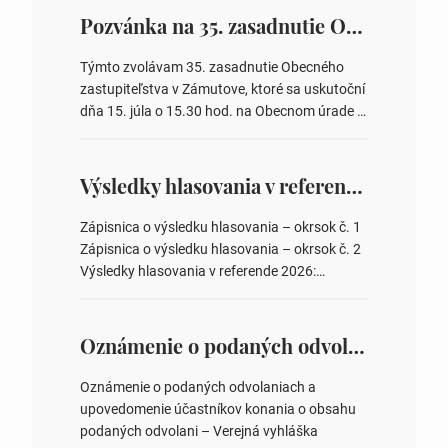
Pozvánka na 35. zasadnutie OZ v Zámutove
Týmto zvolávam 35. zasadnutie Obecného
zastupiteľstva v Zámutove, ktoré sa uskutoční
dňa 15. júla o 15.30 hod. na Obecnom úrade v
Zámutove PROGRAM: 1. Schválenie programu
rokovania 2. Schválenie návrhovej komisie a
overovateľov zápisnice 3. Určenie volebných
Výsledky hlasovania v referende 2026
obvodov pre voľby poslancov obecných
zastupiteľstiev, počtu poslancov obecných
Zápisnica o výsledku hlasovania – okrsok č. 1
zastupiteľstiev v nich 4. Schválenie odpredaja
Zápisnica o výsledku hlasovania – okrsok č. 2
obecného pozemku –…
Výsledky hlasovania v referende 2026:
https://www.volbysr.sk/…ferende.html Účasť
na hlasovaní https://www.volbysr.sk/…
ysledky.html
Oznámenie o podaných odvolaniach a upovedomenie účastníkov konania o obsahu podaných odvolani – Verejná vyhláška
Oznámenie o podaných odvolaniach a
upovedomenie účastníkov konania o obsahu
podaných odvolani – Verejná vyhláška