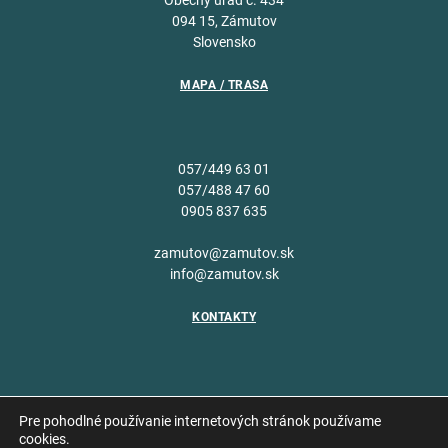
Obecný úrad č. 434
094 15, Zámutov
Slovensko
MAPA / TRASA
057/449 63 01
057/488 47 60
0905 837 635
zamutov@zamutov.sk
info@zamutov.sk
KONTAKTY
Pre pohodlné používanie internetových stránok používame
cookies.