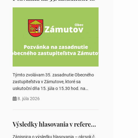
Týmto zvolávam 35. zasadnutie Obecného
zastupiteľstva v Zámutove, ktoré sa
uskutoční dňa 15. júla o 15.30 hod. na
Obecnom úrade v Zámutove PROGRAM: 1.
8. júla 2026
Schválenie programu rokovania 2.
Schválenie návrhovej komisie a overovateľov
zápisnice 3. Určenie volebných obvodov pre
voľby poslancov obecných zastupiteľstiev,
Výsledky hlasovania v referende 2026
počtu poslancov obecných zastupiteľstiev v
nich 4. Schválenie odpredaja obecného
Zápisnica o výsledku hlasovania – okrsok č.