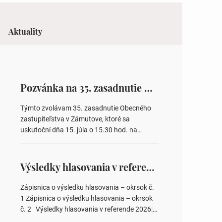
Aktuality
Pozvánka na 35. zasadnutie OZ v Zámutove
Týmto zvolávam 35. zasadnutie Obecného
zastupiteľstva v Zámutove, ktoré sa
uskutoční dňa 15. júla o 15.30 hod. na
Obecnom úrade v Zámutove PROGRAM: 1.
Schválenie programu rokovania 2.
Schválenie návrhovej komisie a overovateľov
Výsledky hlasovania v referende 2026
zápisnice 3. Určenie volebných obvodov pre
voľby poslancov obecných zastupiteľstiev,
Zápisnica o výsledku hlasovania – okrsok č.
počtu poslancov obecných zastupiteľstiev v
1 Zápisnica o výsledku hlasovania – okrsok
nich 4. Schválenie odpredaja obecného
č. 2 Výsledky hlasovania v referende 2026:
pozemku –…
https://www.volbysr.sk/…ferende.html Účasť