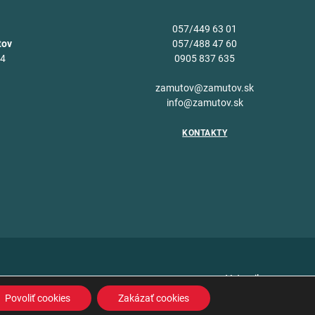
057/449 63 01
tov
057/488 47 60
34
0905 837 635
v
zamutov@zamutov.sk
info@zamutov.sk
KONTAKTY
Vytvoril
Povoliť cookies
Zakázať cookies