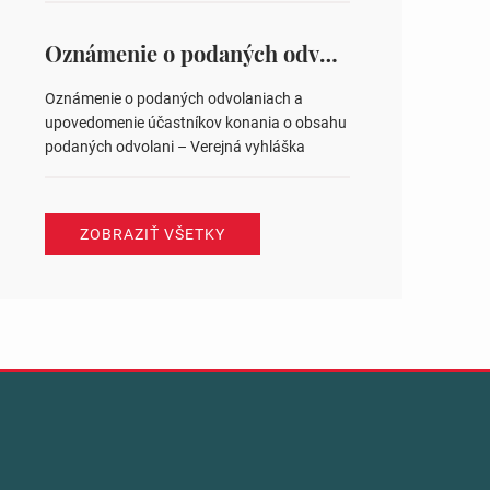
na hlasovaní https://www.volbysr.sk/…
ysledky.html
Oznámenie o podaných odvolaniach a upovedomenie účastníkov konania o obsahu podaných odvolani – Verejná vyhláška
Oznámenie o podaných odvolaniach a
upovedomenie účastníkov konania o obsahu
podaných odvolani – Verejná vyhláška
ZOBRAZIŤ VŠETKY