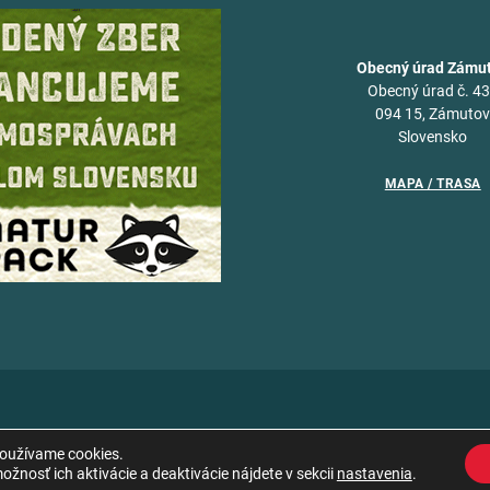
Obecný úrad Zámu
Obecný úrad č. 4
094 15, Zámuto
Slovensko
MAPA / TRASA
používame cookies.
žnosť ich aktivácie a deaktivácie nájdete v sekcii
nastavenia
.