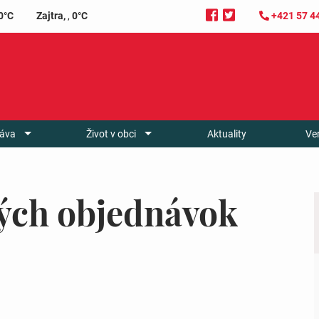
0°C
Zajtra,
,
0°C
+421 57 4
áva
Život v obci
Aktuality
Ve
ých objednávok