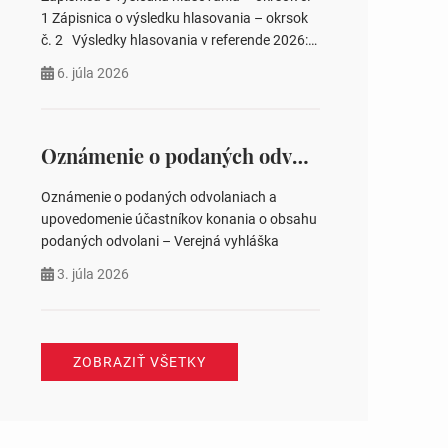
pozemku –…
1 Zápisnica o výsledku hlasovania – okrsok
č. 2 Výsledky hlasovania v referende 2026:
https://www.volbysr.sk/…ferende.html Účasť
6. júla 2026
na hlasovaní https://www.volbysr.sk/…
ysledky.html
Oznámenie o podaných odvolaniach a upovedomenie účastníkov konania o obsahu podaných odvolani – Verejná vyhláška
Oznámenie o podaných odvolaniach a
upovedomenie účastníkov konania o obsahu
podaných odvolani – Verejná vyhláška
3. júla 2026
ZOBRAZIŤ VŠETKY