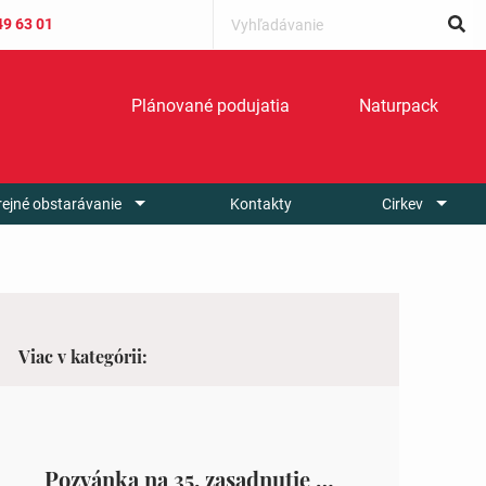
49 63 01
Plánované podujatia
Naturpack
rejné obstarávanie
Kontakty
Cirkev
Viac v kategórii:
Pozvánka na 35. zasadnutie OZ v Zámutove