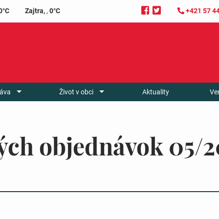
0°C
Zajtra,
,
0°C
+421 57 4
áva
Život v obci
Aktuality
Ve
ých objednávok 05/2