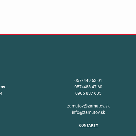
057/449 63 01
tov
057/488 47 60
34
0905 837 635
v
zamutov@zamutov.sk
info@zamutov.sk
KONTAKTY