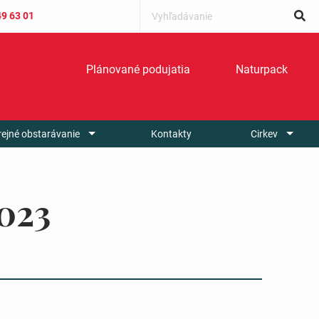
49 63 01
Plánované podujatia
Naturpack
rejné obstarávanie
Kontakty
Cirkev
023