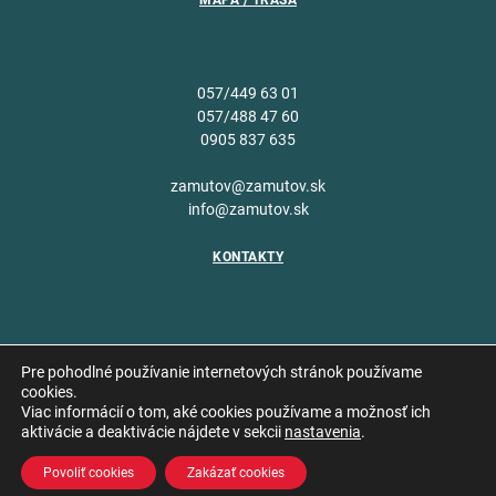
MAPA / TRASA
057/449 63 01
057/488 47 60
0905 837 635
zamutov@zamutov.sk
info@zamutov.sk
KONTAKTY
Pre pohodlné používanie internetových stránok používame
cookies.
Viac informácií o tom, aké cookies používame a možnosť ich
Copyright © 2026 Obec
aktivácie a deaktivácie nájdete v sekcii
nastavenia
.
Vytvoril
Zámutov
Povoliť cookies
Zakázať cookies