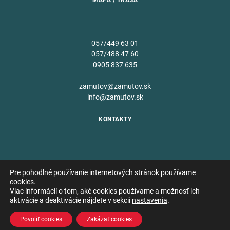
MAPA / TRASA
057/449 63 01
057/488 47 60
0905 837 635
zamutov@zamutov.sk
info@zamutov.sk
KONTAKTY
Pre pohodlné používanie internetových stránok používame
cookies.
Viac informácií o tom, aké cookies používame a možnosť ich
Copyright © 2026 Obec
aktivácie a deaktivácie nájdete v sekcii
nastavenia
.
Vytvoril
Zámutov
Povoliť cookies
Zakázať cookies