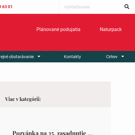
9 63 01
Plánované podujatia
Naturpack
rejné obstarávanie
Kontakty
Cirkev
Viac v kategórii:
Pozvánka na 35. zasadnutie OZ v Zámutove