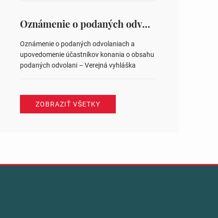
na hlasovaní https://www.volbysr.sk/…
ysledky.html
Oznámenie o podaných odvolaniach a upovedomenie účastníkov konania o obsahu podaných odvolani – Verejná vyhláška
Oznámenie o podaných odvolaniach a
upovedomenie účastníkov konania o obsahu
podaných odvolani – Verejná vyhláška
ZOBRAZIŤ VŠETKY