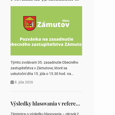
Týmto zvolávam 35. zasadnutie Obecného
zastupiteľstva v Zámutove, ktoré sa
uskutoční dňa 15. júla o 15.30 hod. na
Obecnom úrade v Zámutove PROGRAM: 1.
8. júla 2026
Schválenie programu rokovania 2.
Schválenie návrhovej komisie a overovateľov
zápisnice 3. Určenie volebných obvodov pre
voľby poslancov obecných zastupiteľstiev,
Výsledky hlasovania v referende 2026
počtu poslancov obecných zastupiteľstiev v
nich 4. Schválenie odpredaja obecného
Zápisnica o výsledku hlasovania – okrsok č.