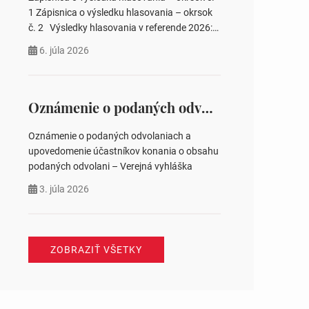
pozemku –…
1 Zápisnica o výsledku hlasovania – okrsok
č. 2 Výsledky hlasovania v referende 2026:
https://www.volbysr.sk/…ferende.html Účasť
6. júla 2026
na hlasovaní https://www.volbysr.sk/…
ysledky.html
Oznámenie o podaných odvolaniach a upovedomenie účastníkov konania o obsahu podaných odvolani – Verejná vyhláška
Oznámenie o podaných odvolaniach a
upovedomenie účastníkov konania o obsahu
podaných odvolani – Verejná vyhláška
3. júla 2026
ZOBRAZIŤ VŠETKY