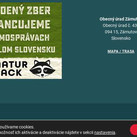
Obecný úrad Zámu
Obecný úrad č. 4
094 15, Zámuto
Slovensko
MAPA / TRASA
používame cookies.
žnosť ich aktivácie a deaktivácie nájdete v sekcii
nastavenia
.