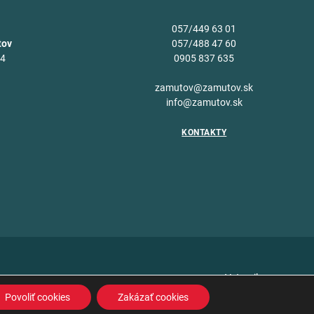
057/449 63 01
tov
057/488 47 60
34
0905 837 635
v
zamutov@zamutov.sk
info@zamutov.sk
KONTAKTY
Vytvoril
Povoliť cookies
Zakázať cookies