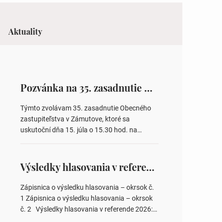
Aktuality
Pozvánka na 35. zasadnutie OZ v Zámutove
Týmto zvolávam 35. zasadnutie Obecného
zastupiteľstva v Zámutove, ktoré sa
uskutoční dňa 15. júla o 15.30 hod. na
Obecnom úrade v Zámutove PROGRAM: 1.
Schválenie programu rokovania 2.
Schválenie návrhovej komisie a overovateľov
Výsledky hlasovania v referende 2026
zápisnice 3. Určenie volebných obvodov pre
voľby poslancov obecných zastupiteľstiev,
Zápisnica o výsledku hlasovania – okrsok č.
počtu poslancov obecných zastupiteľstiev v
1 Zápisnica o výsledku hlasovania – okrsok
nich 4. Schválenie odpredaja obecného
č. 2 Výsledky hlasovania v referende 2026:
pozemku –…
https://www.volbysr.sk/…ferende.html Účasť