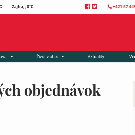
C
Zajtra,
,
0°C
+421 57 44
áva
Život v obci
Aktuality
Ve
ých objednávok