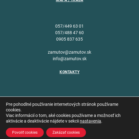
MAPA / TRASA
057/449 63 01
057/488 47 60
0905 837 635
zamutov@zamutov.sk
info@zamutov.sk
KONTAKTY
Pre pohodlné používanie internetových stránok používame
cookies.
Viac informácií o tom, aké cookies používame a možnosť ich
Copyright © 2026 Obec
aktivácie a deaktivácie nájdete v sekcii
nastavenia
.
Vytvoril
Zámutov
Povoliť cookies
Zakázať cookies