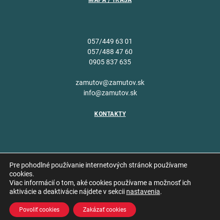
MAPA / TRASA
057/449 63 01
057/488 47 60
0905 837 635
zamutov@zamutov.sk
info@zamutov.sk
KONTAKTY
Pre pohodlné používanie internetových stránok používame
cookies.
Viac informácií o tom, aké cookies používame a možnosť ich
Copyright © 2026 Obec
aktivácie a deaktivácie nájdete v sekcii
nastavenia
.
Vytvoril
Zámutov
Povoliť cookies
Zakázať cookies