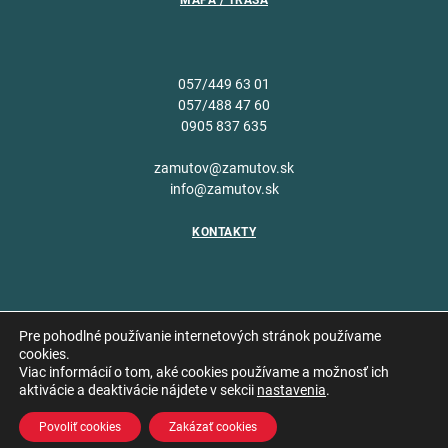
MAPA / TRASA
057/449 63 01
057/488 47 60
0905 837 635
zamutov@zamutov.sk
info@zamutov.sk
KONTAKTY
Pre pohodlné používanie internetových stránok používame
cookies.
Viac informácií o tom, aké cookies používame a možnosť ich
Copyright © 2026 Obec
aktivácie a deaktivácie nájdete v sekcii
nastavenia
.
Vytvoril
Zámutov
Povoliť cookies
Zakázať cookies