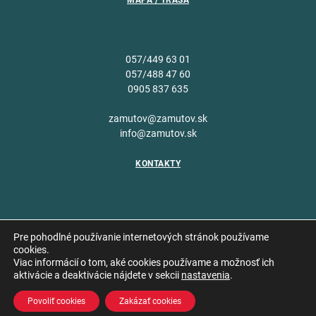
MAPA / TRASA
057/449 63 01
057/488 47 60
0905 837 635
zamutov@zamutov.sk
info@zamutov.sk
KONTAKTY
Pre pohodlné používanie internetových stránok používame
cookies.
Viac informácií o tom, aké cookies používame a možnosť ich
Copyright © 2026 Obec
aktivácie a deaktivácie nájdete v sekcii
nastavenia
.
Vytvoril
Zámutov
Povoliť cookies
Zakázať cookies