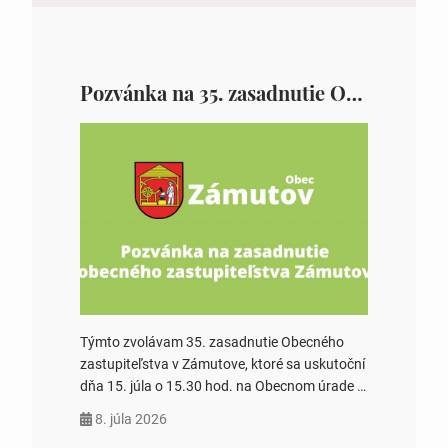
Pozvánka na 35. zasadnutie OZ v Zámutove
Týmto zvolávam 35. zasadnutie Obecného
zastupiteľstva v Zámutove, ktoré sa uskutoční
dňa 15. júla o 15.30 hod. na Obecnom úrade v
Zámutove PROGRAM: 1. Schválenie programu
8. júla 2026
rokovania 2. Schválenie návrhovej komisie a