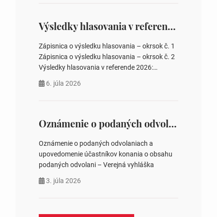
overovateľov zápisnice 3. Určenie volebných
obvodov pre voľby poslancov obecných
zastupiteľstiev, počtu poslancov obecných
Výsledky hlasovania v referende 2026
zastupiteľstiev v nich 4. Schválenie odpredaja
obecného pozemku –…
Zápisnica o výsledku hlasovania – okrsok č. 1
Zápisnica o výsledku hlasovania – okrsok č. 2
Výsledky hlasovania v referende 2026:
https://www.volbysr.sk/…ferende.html Účasť
6. júla 2026
na hlasovaní https://www.volbysr.sk/…
ysledky.html
Oznámenie o podaných odvolaniach a upovedomenie účastníkov konania o obsahu podaných odvolani – Verejná vyhláška
Oznámenie o podaných odvolaniach a
upovedomenie účastníkov konania o obsahu
podaných odvolani – Verejná vyhláška
3. júla 2026