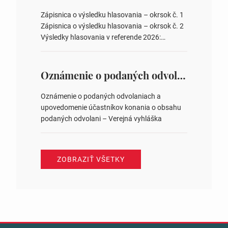
obvodov pre voľby poslancov obecných
zastupiteľstiev, počtu poslancov obecných
Zápisnica o výsledku hlasovania – okrsok č. 1
zastupiteľstiev v nich 4. Schválenie odpredaja
Zápisnica o výsledku hlasovania – okrsok č. 2
obecného pozemku –…
Výsledky hlasovania v referende 2026:
https://www.volbysr.sk/…ferende.html Účasť
na hlasovaní https://www.volbysr.sk/…
ysledky.html
Oznámenie o podaných odvolaniach a upovedomenie účastníkov konania o obsahu podaných odvolani – Verejná vyhláška
Oznámenie o podaných odvolaniach a
upovedomenie účastníkov konania o obsahu
podaných odvolani – Verejná vyhláška
ZOBRAZIŤ VŠETKY