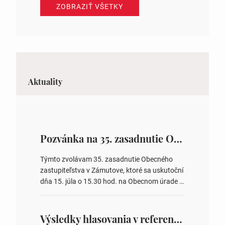
ZOBRAZIŤ VŠETKY
Aktuality
Pozvánka na 35. zasadnutie OZ v Zámutove
Týmto zvolávam 35. zasadnutie Obecného
zastupiteľstva v Zámutove, ktoré sa uskutoční
dňa 15. júla o 15.30 hod. na Obecnom úrade v
Zámutove PROGRAM: 1. Schválenie programu
rokovania 2. Schválenie návrhovej komisie a
overovateľov zápisnice 3. Určenie volebných
Výsledky hlasovania v referende 2026