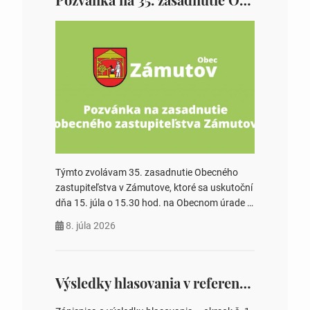
Týmto zvolávam 35. zasadnutie Obecného
zastupiteľstva v Zámutove, ktoré sa uskutoční
dňa 15. júla o 15.30 hod. na Obecnom úrade v
Zámutove PROGRAM: 1. Schválenie programu
8. júla 2026
rokovania 2. Schválenie návrhovej komisie a
overovateľov zápisnice 3. Určenie volebných
obvodov pre voľby poslancov obecných
zastupiteľstiev, počtu poslancov obecných
Výsledky hlasovania v referende 2026
zastupiteľstiev v nich 4. Schválenie odpredaja
obecného pozemku –…