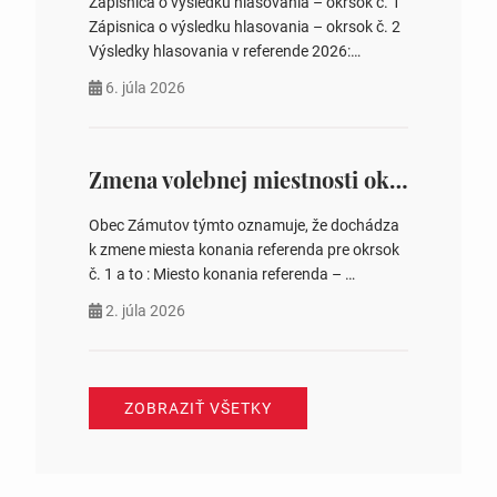
Zápisnica o výsledku hlasovania – okrsok č. 1
Zápisnica o výsledku hlasovania – okrsok č. 2
Výsledky hlasovania v referende 2026:
https://www.volbysr.sk/…ferende.html Účasť
6. júla 2026
na hlasovaní https://www.volbysr.sk/…
ysledky.html
Zmena volebnej miestnosti okrsok č. 1
Obec Zámutov týmto oznamuje, že dochádza
k zmene miesta konania referenda pre okrsok
č. 1 a to : Miesto konania referenda –
Komunitné centrum s. č. 41 Jozefína
2. júla 2026
Tomášová starostka obce
ZOBRAZIŤ VŠETKY