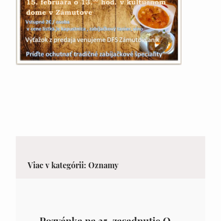
Viac v kategórii: Oznamy
Pozvánka na 35. zasadnutie OZ v Zámutove