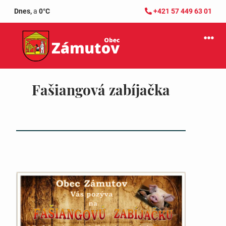
Dnes,
a
0°C
+421 57 449 63 01
Fašiangová zabíjačka