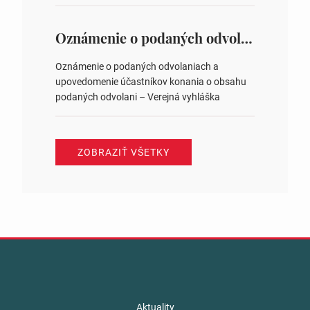
https://www.volbysr.sk/…ferende.html Účasť
na hlasovaní https://www.volbysr.sk/…
ysledky.html
Oznámenie o podaných odvolaniach a upovedomenie účastníkov konania o obsahu podaných odvolani – Verejná vyhláška
Oznámenie o podaných odvolaniach a
upovedomenie účastníkov konania o obsahu
podaných odvolani – Verejná vyhláška
ZOBRAZIŤ VŠETKY
Aktuality