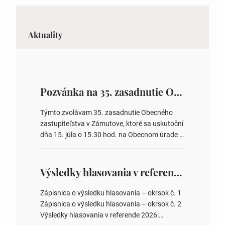
Aktuality
Pozvánka na 35. zasadnutie OZ v Zámutove
Týmto zvolávam 35. zasadnutie Obecného
zastupiteľstva v Zámutove, ktoré sa uskutoční
dňa 15. júla o 15.30 hod. na Obecnom úrade v
Zámutove PROGRAM: 1. Schválenie programu
rokovania 2. Schválenie návrhovej komisie a
overovateľov zápisnice 3. Určenie volebných
Výsledky hlasovania v referende 2026
obvodov pre voľby poslancov obecných
zastupiteľstiev, počtu poslancov obecných
Zápisnica o výsledku hlasovania – okrsok č. 1
zastupiteľstiev v nich 4. Schválenie odpredaja
Zápisnica o výsledku hlasovania – okrsok č. 2
obecného pozemku –…
Výsledky hlasovania v referende 2026: