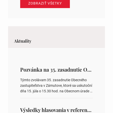
ZOBRAZIŤ VŠETKY
Aktuality
Pozvánka na 35. zasadnutie OZ v Zámutove
Týmto zvolávam 35. zasadnutie Obecného
zastupiteľstva v Zámutove, ktoré sa uskutoční
dňa 15. júla o 15.30 hod. na Obecnom úrade v
Zámutove PROGRAM: 1. Schválenie programu
rokovania 2. Schválenie návrhovej komisie a
overovateľov zápisnice 3. Určenie volebných
Výsledky hlasovania v referende 2026