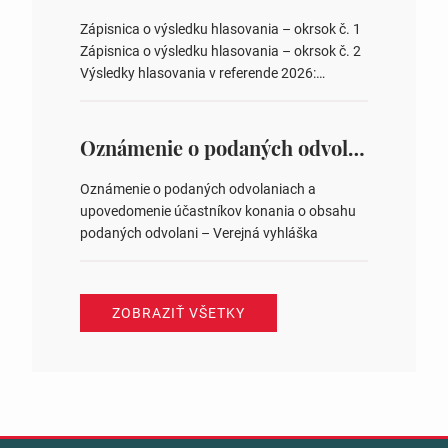
obvodov pre voľby poslancov obecných
zastupiteľstiev, počtu poslancov obecných
Zápisnica o výsledku hlasovania – okrsok č. 1
zastupiteľstiev v nich 4. Schválenie odpredaja
Zápisnica o výsledku hlasovania – okrsok č. 2
obecného pozemku –…
Výsledky hlasovania v referende 2026:
https://www.volbysr.sk/…ferende.html Účasť
na hlasovaní https://www.volbysr.sk/…
ysledky.html
Oznámenie o podaných odvolaniach a upovedomenie účastníkov konania o obsahu podaných odvolani – Verejná vyhláška
Oznámenie o podaných odvolaniach a
upovedomenie účastníkov konania o obsahu
podaných odvolani – Verejná vyhláška
ZOBRAZIŤ VŠETKY