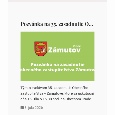
Pozvánka na 35. zasadnutie OZ v Zámutove
Týmto zvolávam 35. zasadnutie Obecného
zastupiteľstva v Zámutove, ktoré sa uskutoční
dňa 15. júla o 15.30 hod. na Obecnom úrade v
Zámutove PROGRAM: 1. Schválenie programu
8. júla 2026
rokovania 2. Schválenie návrhovej komisie a