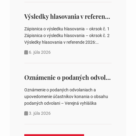
overovateľov zápisnice 3. Určenie volebných
obvodov pre voľby poslancov obecných
zastupiteľstiev, počtu poslancov obecných
Výsledky hlasovania v referende 2026
zastupiteľstiev v nich 4. Schválenie odpredaja
obecného pozemku –…
Zápisnica o výsledku hlasovania – okrsok č. 1
Zápisnica o výsledku hlasovania – okrsok č. 2
Výsledky hlasovania v referende 2026:
https://www.volbysr.sk/…ferende.html Účasť
6. júla 2026
na hlasovaní https://www.volbysr.sk/…
ysledky.html
Oznámenie o podaných odvolaniach a upovedomenie účastníkov konania o obsahu podaných odvolani – Verejná vyhláška
Oznámenie o podaných odvolaniach a
upovedomenie účastníkov konania o obsahu
podaných odvolani – Verejná vyhláška
3. júla 2026