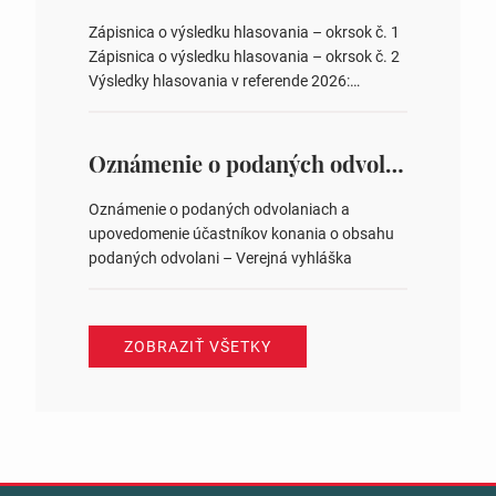
obvodov pre voľby poslancov obecných
zastupiteľstiev, počtu poslancov obecných
Zápisnica o výsledku hlasovania – okrsok č. 1
zastupiteľstiev v nich 4. Schválenie odpredaja
Zápisnica o výsledku hlasovania – okrsok č. 2
obecného pozemku –…
Výsledky hlasovania v referende 2026:
https://www.volbysr.sk/…ferende.html Účasť
na hlasovaní https://www.volbysr.sk/…
ysledky.html
Oznámenie o podaných odvolaniach a upovedomenie účastníkov konania o obsahu podaných odvolani – Verejná vyhláška
Oznámenie o podaných odvolaniach a
upovedomenie účastníkov konania o obsahu
podaných odvolani – Verejná vyhláška
ZOBRAZIŤ VŠETKY