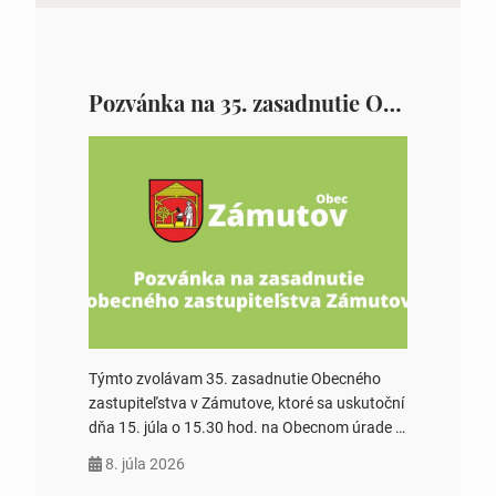
Pozvánka na 35. zasadnutie OZ v Zámutove
Týmto zvolávam 35. zasadnutie Obecného
zastupiteľstva v Zámutove, ktoré sa uskutoční
dňa 15. júla o 15.30 hod. na Obecnom úrade v
Zámutove PROGRAM: 1. Schválenie programu
8. júla 2026
rokovania 2. Schválenie návrhovej komisie a