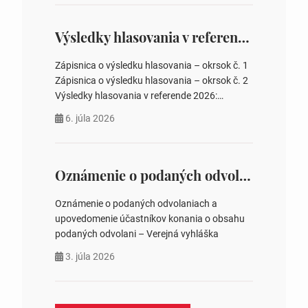
overovateľov zápisnice 3. Určenie volebných
obvodov pre voľby poslancov obecných
zastupiteľstiev, počtu poslancov obecných
Výsledky hlasovania v referende 2026
zastupiteľstiev v nich 4. Schválenie odpredaja
obecného pozemku –…
Zápisnica o výsledku hlasovania – okrsok č. 1
Zápisnica o výsledku hlasovania – okrsok č. 2
Výsledky hlasovania v referende 2026:
https://www.volbysr.sk/…ferende.html Účasť
6. júla 2026
na hlasovaní https://www.volbysr.sk/…
ysledky.html
Oznámenie o podaných odvolaniach a upovedomenie účastníkov konania o obsahu podaných odvolani – Verejná vyhláška
Oznámenie o podaných odvolaniach a
upovedomenie účastníkov konania o obsahu
podaných odvolani – Verejná vyhláška
3. júla 2026