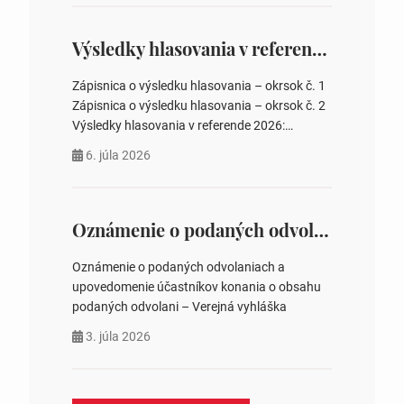
overovateľov zápisnice 3. Určenie volebných
obvodov pre voľby poslancov obecných
zastupiteľstiev, počtu poslancov obecných
Výsledky hlasovania v referende 2026
zastupiteľstiev v nich 4. Schválenie odpredaja
obecného pozemku –…
Zápisnica o výsledku hlasovania – okrsok č. 1
Zápisnica o výsledku hlasovania – okrsok č. 2
Výsledky hlasovania v referende 2026:
https://www.volbysr.sk/…ferende.html Účasť
6. júla 2026
na hlasovaní https://www.volbysr.sk/…
ysledky.html
Oznámenie o podaných odvolaniach a upovedomenie účastníkov konania o obsahu podaných odvolani – Verejná vyhláška
Oznámenie o podaných odvolaniach a
upovedomenie účastníkov konania o obsahu
podaných odvolani – Verejná vyhláška
3. júla 2026