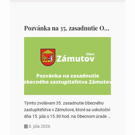
Pozvánka na 35. zasadnutie OZ v Zámutove
Týmto zvolávam 35. zasadnutie Obecného
zastupiteľstva v Zámutove, ktoré sa uskutoční
dňa 15. júla o 15.30 hod. na Obecnom úrade v
Zámutove PROGRAM: 1. Schválenie programu
8. júla 2026
rokovania 2. Schválenie návrhovej komisie a