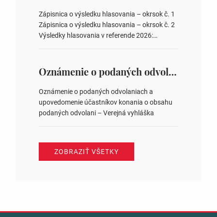
obvodov pre voľby poslancov obecných
zastupiteľstiev, počtu poslancov obecných
Zápisnica o výsledku hlasovania – okrsok č. 1
zastupiteľstiev v nich 4. Schválenie odpredaja
Zápisnica o výsledku hlasovania – okrsok č. 2
obecného pozemku –…
Výsledky hlasovania v referende 2026:
https://www.volbysr.sk/…ferende.html Účasť
na hlasovaní https://www.volbysr.sk/…
ysledky.html
Oznámenie o podaných odvolaniach a upovedomenie účastníkov konania o obsahu podaných odvolani – Verejná vyhláška
Oznámenie o podaných odvolaniach a
upovedomenie účastníkov konania o obsahu
podaných odvolani – Verejná vyhláška
ZOBRAZIŤ VŠETKY