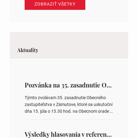
ZOBRAZIŤ VŠETKY
Aktuality
Pozvánka na 35. zasadnutie OZ v Zámutove
Týmto zvolávam 35. zasadnutie Obecného
zastupiteľstva v Zámutove, ktoré sa uskutoční
dňa 15. júla o 15.30 hod. na Obecnom úrade v
Zámutove PROGRAM: 1. Schválenie programu
rokovania 2. Schválenie návrhovej komisie a
overovateľov zápisnice 3. Určenie volebných
Výsledky hlasovania v referende 2026