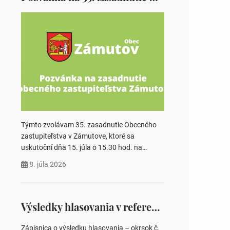
Týmto zvolávam 35. zasadnutie Obecného
zastupiteľstva v Zámutove, ktoré sa
uskutoční dňa 15. júla o 15.30 hod. na
Obecnom úrade v Zámutove PROGRAM: 1.
8. júla 2026
Schválenie programu rokovania 2.
Schválenie návrhovej komisie a overovateľov
zápisnice 3. Určenie volebných obvodov pre
voľby poslancov obecných zastupiteľstiev,
Výsledky hlasovania v referende 2026
počtu poslancov obecných zastupiteľstiev v
nich 4. Schválenie odpredaja obecného
Zápisnica o výsledku hlasovania – okrsok č.