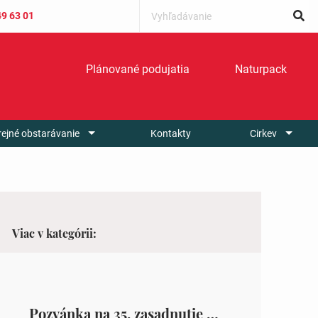
49 63 01
Plánované podujatia
Naturpack
rejné obstarávanie
Kontakty
Cirkev
Viac v kategórii:
Pozvánka na 35. zasadnutie OZ v Zámutove