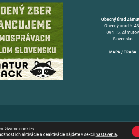
Obecný úrad Zámu
Obecný úrad č. 4
094 15, Zámuto
Slovensko
MAPA / TRASA
používame cookies.
žnosť ich aktivácie a deaktivácie nájdete v sekcii
nastavenia
.