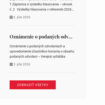
pozemku –…
1 Zápisnica o výsledku hlasovania – okrsok
č. 2 Výsledky hlasovania v referende 2026:
https://www.volbysr.sk/…ferende.html Účasť
6. júla 2026
na hlasovaní https://www.volbysr.sk/…
ysledky.html
Oznámenie o podaných odvolaniach a upovedomenie účastníkov konania o obsahu podaných odvolani – Verejná vyhláška
Oznámenie o podaných odvolaniach a
upovedomenie účastníkov konania o obsahu
podaných odvolani – Verejná vyhláška
3. júla 2026
ZOBRAZIŤ VŠETKY