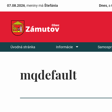
07.08.2026
, meniny má
Štefánia
Dnes,
a
Úvodná stránka
Informácie
Samospr
mqdefault