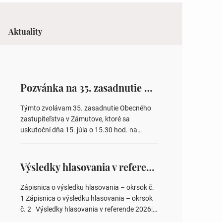
Aktuality
Pozvánka na 35. zasadnutie OZ v Zámutove
Týmto zvolávam 35. zasadnutie Obecného
zastupiteľstva v Zámutove, ktoré sa
uskutoční dňa 15. júla o 15.30 hod. na
Obecnom úrade v Zámutove PROGRAM: 1.
Schválenie programu rokovania 2.
Schválenie návrhovej komisie a overovateľov
Výsledky hlasovania v referende 2026
zápisnice 3. Určenie volebných obvodov pre
voľby poslancov obecných zastupiteľstiev,
Zápisnica o výsledku hlasovania – okrsok č.
počtu poslancov obecných zastupiteľstiev v
1 Zápisnica o výsledku hlasovania – okrsok
nich 4. Schválenie odpredaja obecného
č. 2 Výsledky hlasovania v referende 2026:
pozemku –…
https://www.volbysr.sk/…ferende.html Účasť