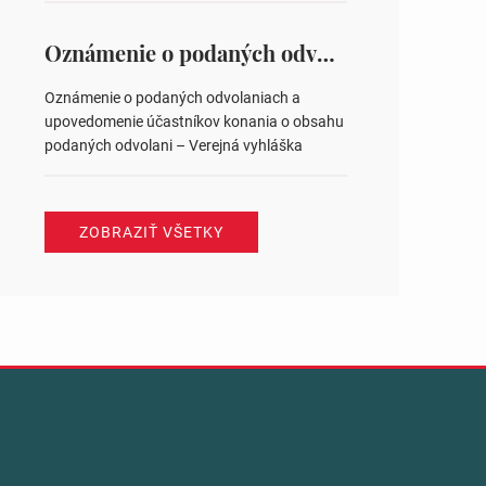
na hlasovaní https://www.volbysr.sk/…
ysledky.html
Oznámenie o podaných odvolaniach a upovedomenie účastníkov konania o obsahu podaných odvolani – Verejná vyhláška
Oznámenie o podaných odvolaniach a
upovedomenie účastníkov konania o obsahu
podaných odvolani – Verejná vyhláška
ZOBRAZIŤ VŠETKY