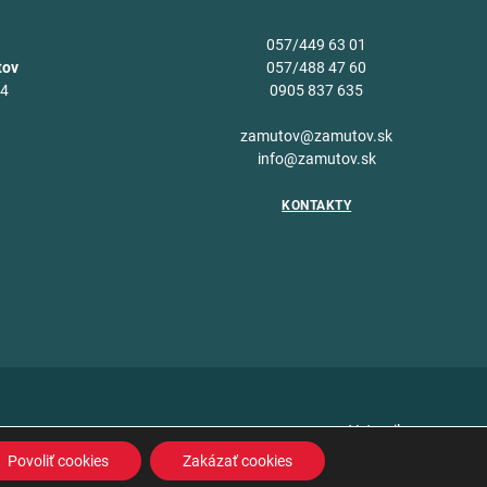
057/449 63 01
tov
057/488 47 60
34
0905 837 635
v
zamutov@zamutov.sk
info@zamutov.sk
KONTAKTY
Vytvoril
Povoliť cookies
Zakázať cookies