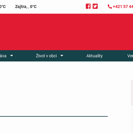
0°C
Zajtra,
,
0°C
+421 57 4
áva
Život v obci
Aktuality
Ve