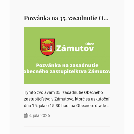
Pozvánka na 35. zasadnutie OZ v Zámutove
Týmto zvolávam 35. zasadnutie Obecného
zastupiteľstva v Zámutove, ktoré sa uskutoční
dňa 15. júla o 15.30 hod. na Obecnom úrade v
Zámutove PROGRAM: 1. Schválenie programu
8. júla 2026
rokovania 2. Schválenie návrhovej komisie a
overovateľov zápisnice 3. Určenie volebných
obvodov pre voľby poslancov obecných