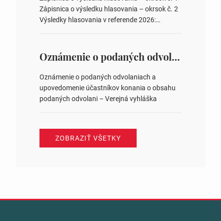
zastupiteľstiev v nich 4. Schválenie odpredaja
Zápisnica o výsledku hlasovania – okrsok č. 2
obecného pozemku –…
Výsledky hlasovania v referende 2026:
https://www.volbysr.sk/…ferende.html Účasť
na hlasovaní https://www.volbysr.sk/…
ysledky.html
Oznámenie o podaných odvolaniach a upovedomenie účastníkov konania o obsahu podaných odvolani – Verejná vyhláška
Oznámenie o podaných odvolaniach a
upovedomenie účastníkov konania o obsahu
podaných odvolani – Verejná vyhláška
ZOBRAZIŤ VŠETKY