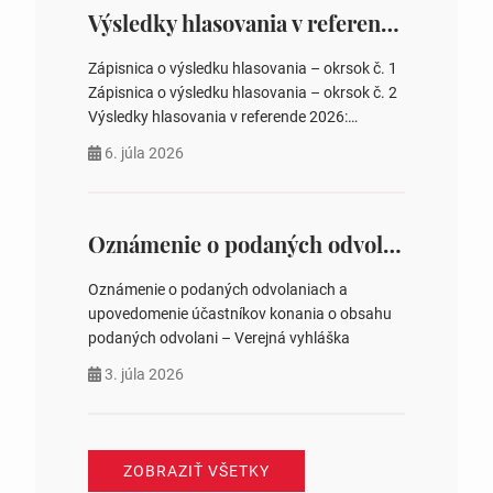
zastupiteľstiev, počtu poslancov obecných
Výsledky hlasovania v referende 2026
zastupiteľstiev v nich 4. Schválenie odpredaja
obecného pozemku –…
Zápisnica o výsledku hlasovania – okrsok č. 1
Zápisnica o výsledku hlasovania – okrsok č. 2
Výsledky hlasovania v referende 2026:
https://www.volbysr.sk/…ferende.html Účasť
6. júla 2026
na hlasovaní https://www.volbysr.sk/…
ysledky.html
Oznámenie o podaných odvolaniach a upovedomenie účastníkov konania o obsahu podaných odvolani – Verejná vyhláška
Oznámenie o podaných odvolaniach a
upovedomenie účastníkov konania o obsahu
podaných odvolani – Verejná vyhláška
3. júla 2026
ZOBRAZIŤ VŠETKY