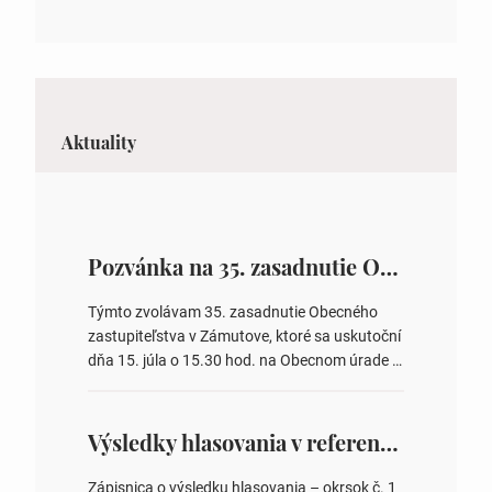
Aktuality
Pozvánka na 35. zasadnutie OZ v Zámutove
Týmto zvolávam 35. zasadnutie Obecného
zastupiteľstva v Zámutove, ktoré sa uskutoční
dňa 15. júla o 15.30 hod. na Obecnom úrade v
Zámutove PROGRAM: 1. Schválenie programu
rokovania 2. Schválenie návrhovej komisie a
overovateľov zápisnice 3. Určenie volebných
Výsledky hlasovania v referende 2026
obvodov pre voľby poslancov obecných
zastupiteľstiev, počtu poslancov obecných
Zápisnica o výsledku hlasovania – okrsok č. 1