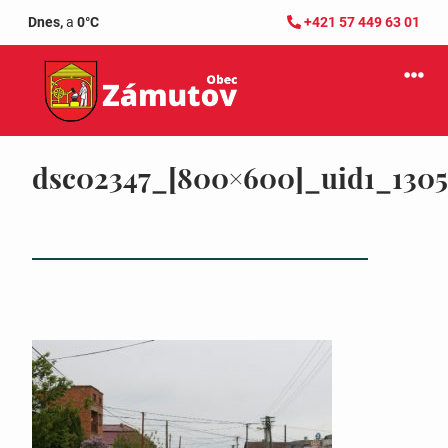
Dnes,
a
0°C
+421 57 449 63 01
dsc02347_[800×600]_uid1_130