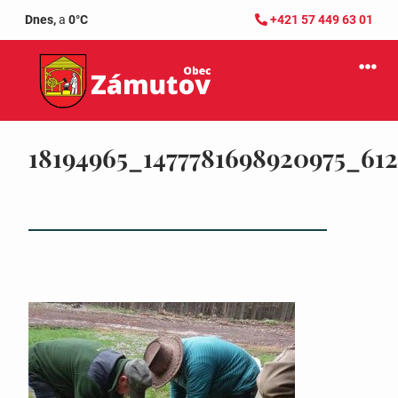
Dnes,
a
0°C
+421 57 449 63 01
18194965_1477781698920975_61