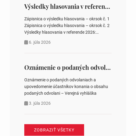
zastupiteľstiev, počtu poslancov obecných
Výsledky hlasovania v referende 2026
zastupiteľstiev v nich 4. Schválenie odpredaja
obecného pozemku –…
Zápisnica o výsledku hlasovania – okrsok č. 1
Zápisnica o výsledku hlasovania – okrsok č. 2
Výsledky hlasovania v referende 2026:
https://www.volbysr.sk/…ferende.html Účasť
6. júla 2026
na hlasovaní https://www.volbysr.sk/…
ysledky.html
Oznámenie o podaných odvolaniach a upovedomenie účastníkov konania o obsahu podaných odvolani – Verejná vyhláška
Oznámenie o podaných odvolaniach a
upovedomenie účastníkov konania o obsahu
podaných odvolani – Verejná vyhláška
3. júla 2026
ZOBRAZIŤ VŠETKY