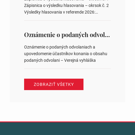
zastupiteľstiev v nich 4. Schválenie odpredaja
Zápisnica o výsledku hlasovania – okrsok č. 2
obecného pozemku –…
Výsledky hlasovania v referende 2026:
https://www.volbysr.sk/…ferende.html Účasť
na hlasovaní https://www.volbysr.sk/…
ysledky.html
Oznámenie o podaných odvolaniach a upovedomenie účastníkov konania o obsahu podaných odvolani – Verejná vyhláška
Oznámenie o podaných odvolaniach a
upovedomenie účastníkov konania o obsahu
podaných odvolani – Verejná vyhláška
ZOBRAZIŤ VŠETKY