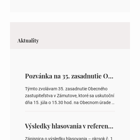
Aktuality
Pozvánka na 35. zasadnutie OZ v Zámutove
Týmto zvolávam 35. zasadnutie Obecného
zastupiteľstva v Zámutove, ktoré sa uskutoční
dňa 15. júla o 15.30 hod. na Obecnom úrade v
Zámutove PROGRAM: 1. Schválenie programu
rokovania 2. Schválenie návrhovej komisie a
overovateľov zápisnice 3. Určenie volebných
Výsledky hlasovania v referende 2026
obvodov pre voľby poslancov obecných
zastupiteľstiev, počtu poslancov obecných
Zápisnica o výsledku hlasovania – okrsok č. 1