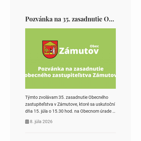
Pozvánka na 35. zasadnutie OZ v Zámutove
Týmto zvolávam 35. zasadnutie Obecného
zastupiteľstva v Zámutove, ktoré sa uskutoční
dňa 15. júla o 15.30 hod. na Obecnom úrade v
Zámutove PROGRAM: 1. Schválenie programu
8. júla 2026
rokovania 2. Schválenie návrhovej komisie a
overovateľov zápisnice 3. Určenie volebných
obvodov pre voľby poslancov obecných