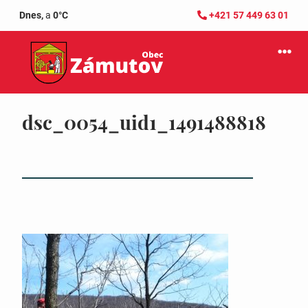
Dnes,
a
0°C
+421 57 449 63 01
dsc_0054_uid1_1491488818