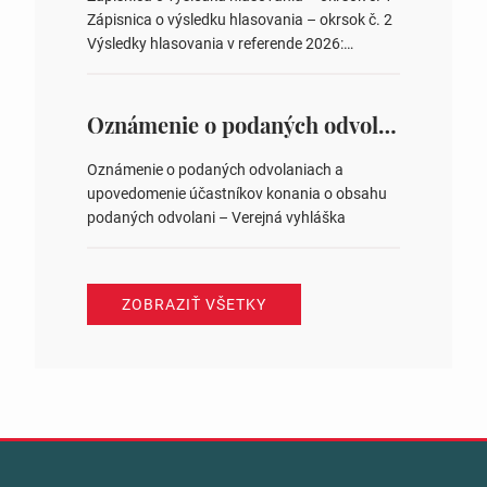
zastupiteľstiev v nich 4. Schválenie odpredaja
Zápisnica o výsledku hlasovania – okrsok č. 2
obecného pozemku –…
Výsledky hlasovania v referende 2026:
https://www.volbysr.sk/…ferende.html Účasť
na hlasovaní https://www.volbysr.sk/…
ysledky.html
Oznámenie o podaných odvolaniach a upovedomenie účastníkov konania o obsahu podaných odvolani – Verejná vyhláška
Oznámenie o podaných odvolaniach a
upovedomenie účastníkov konania o obsahu
podaných odvolani – Verejná vyhláška
ZOBRAZIŤ VŠETKY