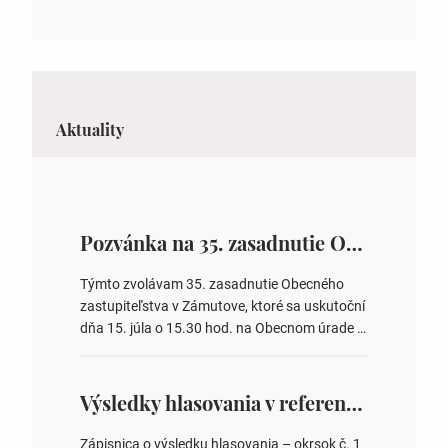
Aktuality
Pozvánka na 35. zasadnutie OZ v Zámutove
Týmto zvolávam 35. zasadnutie Obecného
zastupiteľstva v Zámutove, ktoré sa uskutoční
dňa 15. júla o 15.30 hod. na Obecnom úrade v
Zámutove PROGRAM: 1. Schválenie programu
rokovania 2. Schválenie návrhovej komisie a
overovateľov zápisnice 3. Určenie volebných
Výsledky hlasovania v referende 2026
obvodov pre voľby poslancov obecných
zastupiteľstiev, počtu poslancov obecných
Zápisnica o výsledku hlasovania – okrsok č. 1