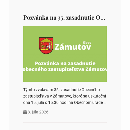
Pozvánka na 35. zasadnutie OZ v Zámutove
Týmto zvolávam 35. zasadnutie Obecného
zastupiteľstva v Zámutove, ktoré sa uskutoční
dňa 15. júla o 15.30 hod. na Obecnom úrade v
Zámutove PROGRAM: 1. Schválenie programu
8. júla 2026
rokovania 2. Schválenie návrhovej komisie a
overovateľov zápisnice 3. Určenie volebných
obvodov pre voľby poslancov obecných