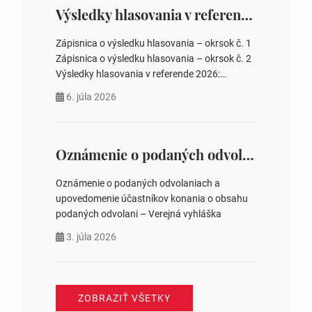
zastupiteľstiev, počtu poslancov obecných
Výsledky hlasovania v referende 2026
zastupiteľstiev v nich 4. Schválenie odpredaja
obecného pozemku –…
Zápisnica o výsledku hlasovania – okrsok č. 1
Zápisnica o výsledku hlasovania – okrsok č. 2
Výsledky hlasovania v referende 2026:
https://www.volbysr.sk/…ferende.html Účasť
6. júla 2026
na hlasovaní https://www.volbysr.sk/…
ysledky.html
Oznámenie o podaných odvolaniach a upovedomenie účastníkov konania o obsahu podaných odvolani – Verejná vyhláška
Oznámenie o podaných odvolaniach a
upovedomenie účastníkov konania o obsahu
podaných odvolani – Verejná vyhláška
3. júla 2026
ZOBRAZIŤ VŠETKY