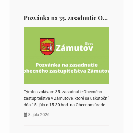
Pozvánka na 35. zasadnutie OZ v Zámutove
Týmto zvolávam 35. zasadnutie Obecného
zastupiteľstva v Zámutove, ktoré sa uskutoční
dňa 15. júla o 15.30 hod. na Obecnom úrade v
Zámutove PROGRAM: 1. Schválenie programu
8. júla 2026
rokovania 2. Schválenie návrhovej komisie a
overovateľov zápisnice 3. Určenie volebných
obvodov pre voľby poslancov obecných