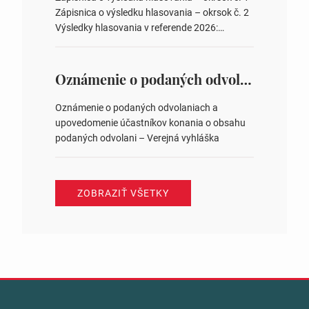
zastupiteľstiev v nich 4. Schválenie odpredaja
Zápisnica o výsledku hlasovania – okrsok č. 2
obecného pozemku –…
Výsledky hlasovania v referende 2026:
https://www.volbysr.sk/…ferende.html Účasť
na hlasovaní https://www.volbysr.sk/…
ysledky.html
Oznámenie o podaných odvolaniach a upovedomenie účastníkov konania o obsahu podaných odvolani – Verejná vyhláška
Oznámenie o podaných odvolaniach a
upovedomenie účastníkov konania o obsahu
podaných odvolani – Verejná vyhláška
ZOBRAZIŤ VŠETKY