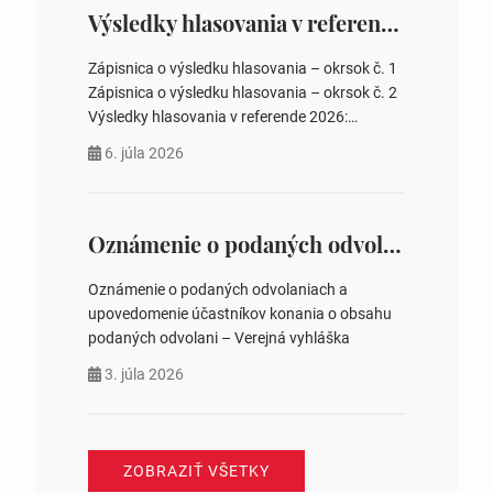
zastupiteľstiev, počtu poslancov obecných
Výsledky hlasovania v referende 2026
zastupiteľstiev v nich 4. Schválenie odpredaja
obecného pozemku –…
Zápisnica o výsledku hlasovania – okrsok č. 1
Zápisnica o výsledku hlasovania – okrsok č. 2
Výsledky hlasovania v referende 2026:
https://www.volbysr.sk/…ferende.html Účasť
6. júla 2026
na hlasovaní https://www.volbysr.sk/…
ysledky.html
Oznámenie o podaných odvolaniach a upovedomenie účastníkov konania o obsahu podaných odvolani – Verejná vyhláška
Oznámenie o podaných odvolaniach a
upovedomenie účastníkov konania o obsahu
podaných odvolani – Verejná vyhláška
3. júla 2026
ZOBRAZIŤ VŠETKY