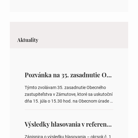
Aktuality
Pozvánka na 35. zasadnutie OZ v Zámutove
Týmto zvolávam 35. zasadnutie Obecného
zastupiteľstva v Zámutove, ktoré sa uskutoční
dňa 15. júla o 15.30 hod. na Obecnom úrade v
Zámutove PROGRAM: 1. Schválenie programu
rokovania 2. Schválenie návrhovej komisie a
overovateľov zápisnice 3. Určenie volebných
Výsledky hlasovania v referende 2026
obvodov pre voľby poslancov obecných
zastupiteľstiev, počtu poslancov obecných
Zápisnica o výsledku hlasovania – okrsok č. 1