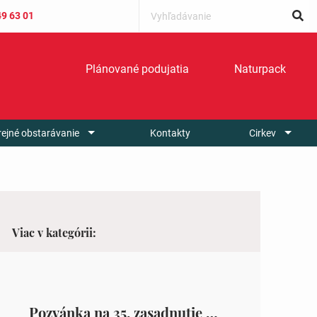
49 63 01
Plánované podujatia
Naturpack
rejné obstarávanie
Kontakty
Cirkev
Viac v kategórii:
Pozvánka na 35. zasadnutie OZ v Zámutove