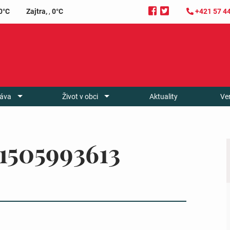
0°C
Zajtra,
,
0°C
+421 57 4
áva
Život v obci
Aktuality
Ve
1505993613