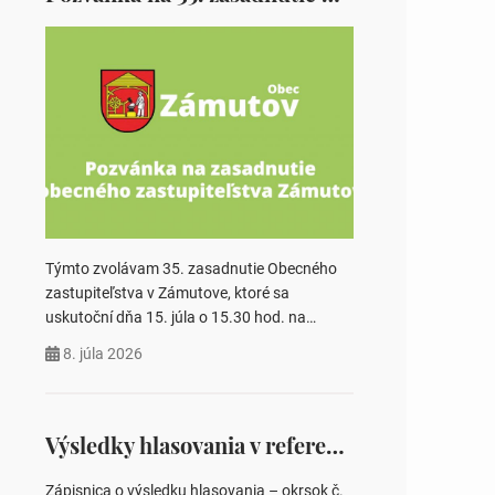
Týmto zvolávam 35. zasadnutie Obecného
zastupiteľstva v Zámutove, ktoré sa
uskutoční dňa 15. júla o 15.30 hod. na
Obecnom úrade v Zámutove PROGRAM: 1.
8. júla 2026
Schválenie programu rokovania 2.
Schválenie návrhovej komisie a overovateľov
zápisnice 3. Určenie volebných obvodov pre
voľby poslancov obecných zastupiteľstiev,
Výsledky hlasovania v referende 2026
počtu poslancov obecných zastupiteľstiev v
nich 4. Schválenie odpredaja obecného
Zápisnica o výsledku hlasovania – okrsok č.