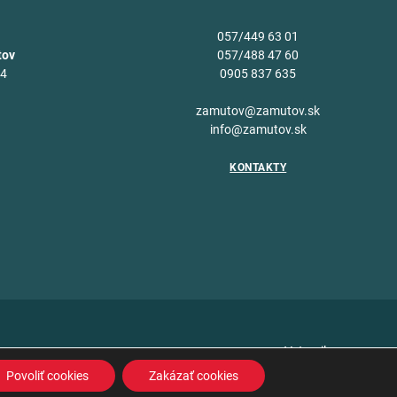
057/449 63 01
tov
057/488 47 60
34
0905 837 635
v
zamutov@zamutov.sk
info@zamutov.sk
KONTAKTY
Vytvoril
Povoliť cookies
Zakázať cookies