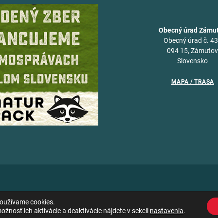
Obecný úrad Zámu
Obecný úrad č. 4
094 15, Zámuto
Slovensko
MAPA / TRASA
používame cookies.
žnosť ich aktivácie a deaktivácie nájdete v sekcii
nastavenia
.