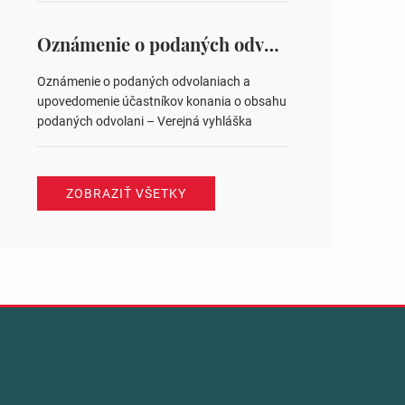
na hlasovaní https://www.volbysr.sk/…
ysledky.html
Oznámenie o podaných odvolaniach a upovedomenie účastníkov konania o obsahu podaných odvolani – Verejná vyhláška
Oznámenie o podaných odvolaniach a
upovedomenie účastníkov konania o obsahu
podaných odvolani – Verejná vyhláška
ZOBRAZIŤ VŠETKY