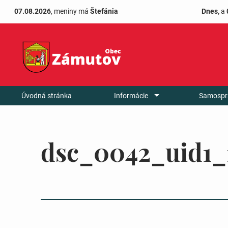
07.08.2026
, meniny má
Štefánia
Dnes,
a
Úvodná stránka
Informácie
Samospr
dsc_0042_uid1_