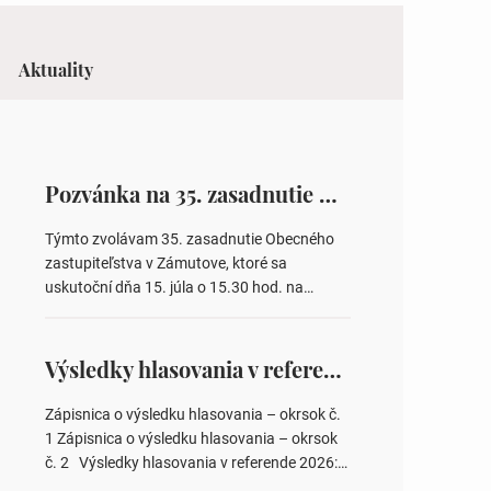
Aktuality
Pozvánka na 35. zasadnutie OZ v Zámutove
Týmto zvolávam 35. zasadnutie Obecného
zastupiteľstva v Zámutove, ktoré sa
uskutoční dňa 15. júla o 15.30 hod. na
Obecnom úrade v Zámutove PROGRAM: 1.
Schválenie programu rokovania 2.
Schválenie návrhovej komisie a overovateľov
Výsledky hlasovania v referende 2026
zápisnice 3. Určenie volebných obvodov pre
voľby poslancov obecných zastupiteľstiev,
Zápisnica o výsledku hlasovania – okrsok č.
počtu poslancov obecných zastupiteľstiev v
1 Zápisnica o výsledku hlasovania – okrsok
nich 4. Schválenie odpredaja obecného
č. 2 Výsledky hlasovania v referende 2026:
pozemku –…
https://www.volbysr.sk/…ferende.html Účasť