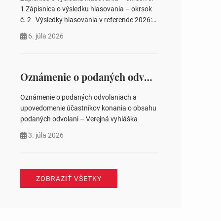
pozemku –…
1 Zápisnica o výsledku hlasovania – okrsok
č. 2 Výsledky hlasovania v referende 2026:
https://www.volbysr.sk/…ferende.html Účasť
6. júla 2026
na hlasovaní https://www.volbysr.sk/…
ysledky.html
Oznámenie o podaných odvolaniach a upovedomenie účastníkov konania o obsahu podaných odvolani – Verejná vyhláška
Oznámenie o podaných odvolaniach a
upovedomenie účastníkov konania o obsahu
podaných odvolani – Verejná vyhláška
3. júla 2026
ZOBRAZIŤ VŠETKY