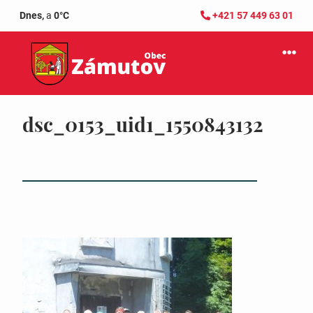
Dnes,
a
0°C
+421 57 449 63 01
dsc_0153_uid1_1550843132