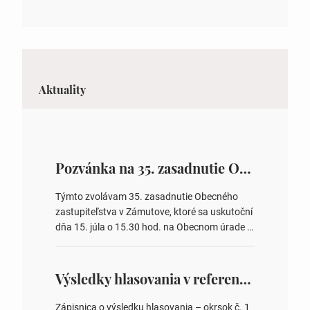
Aktuality
Pozvánka na 35. zasadnutie OZ v Zámutove
Týmto zvolávam 35. zasadnutie Obecného
zastupiteľstva v Zámutove, ktoré sa uskutoční
dňa 15. júla o 15.30 hod. na Obecnom úrade v
Zámutove PROGRAM: 1. Schválenie programu
rokovania 2. Schválenie návrhovej komisie a
overovateľov zápisnice 3. Určenie volebných
Výsledky hlasovania v referende 2026
obvodov pre voľby poslancov obecných
zastupiteľstiev, počtu poslancov obecných
Zápisnica o výsledku hlasovania – okrsok č. 1