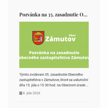
Pozvánka na 35. zasadnutie OZ v Zámutove
Týmto zvolávam 35. zasadnutie Obecného
zastupiteľstva v Zámutove, ktoré sa uskutoční
dňa 15. júla o 15.30 hod. na Obecnom úrade v
Zámutove PROGRAM: 1. Schválenie programu
8. júla 2026
rokovania 2. Schválenie návrhovej komisie a
overovateľov zápisnice 3. Určenie volebných
obvodov pre voľby poslancov obecných