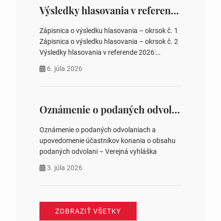
zastupiteľstiev, počtu poslancov obecných
Výsledky hlasovania v referende 2026
zastupiteľstiev v nich 4. Schválenie odpredaja
obecného pozemku –…
Zápisnica o výsledku hlasovania – okrsok č. 1
Zápisnica o výsledku hlasovania – okrsok č. 2
Výsledky hlasovania v referende 2026:
https://www.volbysr.sk/…ferende.html Účasť
6. júla 2026
na hlasovaní https://www.volbysr.sk/…
ysledky.html
Oznámenie o podaných odvolaniach a upovedomenie účastníkov konania o obsahu podaných odvolani – Verejná vyhláška
Oznámenie o podaných odvolaniach a
upovedomenie účastníkov konania o obsahu
podaných odvolani – Verejná vyhláška
3. júla 2026
ZOBRAZIŤ VŠETKY