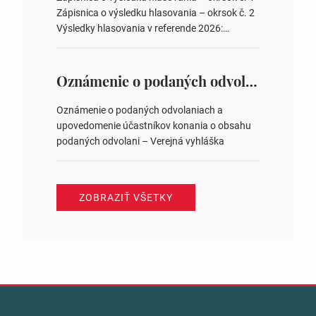
zastupiteľstiev v nich 4. Schválenie odpredaja
Zápisnica o výsledku hlasovania – okrsok č. 2
obecného pozemku –…
Výsledky hlasovania v referende 2026:
https://www.volbysr.sk/…ferende.html Účasť
na hlasovaní https://www.volbysr.sk/…
ysledky.html
Oznámenie o podaných odvolaniach a upovedomenie účastníkov konania o obsahu podaných odvolani – Verejná vyhláška
Oznámenie o podaných odvolaniach a
upovedomenie účastníkov konania o obsahu
podaných odvolani – Verejná vyhláška
ZOBRAZIŤ VŠETKY