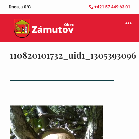
Dnes,
a
0°C
+421 57 449 63 01
110820101732_uid1_1305393096