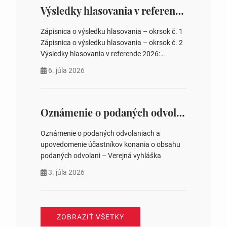
zastupiteľstiev, počtu poslancov obecných
Výsledky hlasovania v referende 2026
zastupiteľstiev v nich 4. Schválenie odpredaja
obecného pozemku –…
Zápisnica o výsledku hlasovania – okrsok č. 1
Zápisnica o výsledku hlasovania – okrsok č. 2
Výsledky hlasovania v referende 2026:
https://www.volbysr.sk/…ferende.html Účasť
6. júla 2026
na hlasovaní https://www.volbysr.sk/…
ysledky.html
Oznámenie o podaných odvolaniach a upovedomenie účastníkov konania o obsahu podaných odvolani – Verejná vyhláška
Oznámenie o podaných odvolaniach a
upovedomenie účastníkov konania o obsahu
podaných odvolani – Verejná vyhláška
3. júla 2026
ZOBRAZIŤ VŠETKY