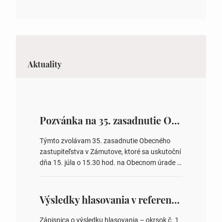
Aktuality
Pozvánka na 35. zasadnutie OZ v Zámutove
Týmto zvolávam 35. zasadnutie Obecného
zastupiteľstva v Zámutove, ktoré sa uskutoční
dňa 15. júla o 15.30 hod. na Obecnom úrade v
Zámutove PROGRAM: 1. Schválenie programu
rokovania 2. Schválenie návrhovej komisie a
overovateľov zápisnice 3. Určenie volebných
Výsledky hlasovania v referende 2026
obvodov pre voľby poslancov obecných
zastupiteľstiev, počtu poslancov obecných
Zápisnica o výsledku hlasovania – okrsok č. 1