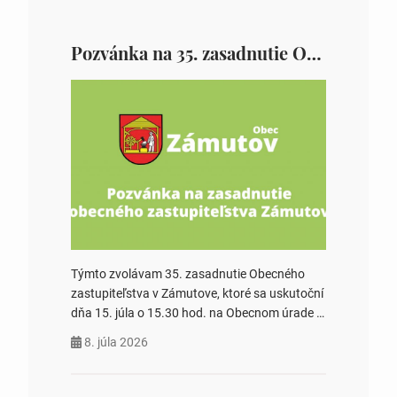
Pozvánka na 35. zasadnutie OZ v Zámutove
Týmto zvolávam 35. zasadnutie Obecného
zastupiteľstva v Zámutove, ktoré sa uskutoční
dňa 15. júla o 15.30 hod. na Obecnom úrade v
Zámutove PROGRAM: 1. Schválenie programu
8. júla 2026
rokovania 2. Schválenie návrhovej komisie a
overovateľov zápisnice 3. Určenie volebných
obvodov pre voľby poslancov obecných