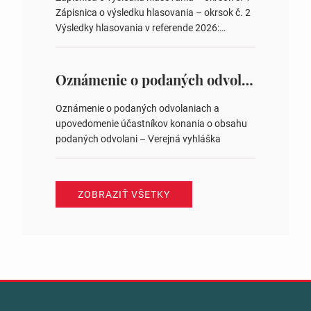
zastupiteľstiev v nich 4. Schválenie odpredaja
Zápisnica o výsledku hlasovania – okrsok č. 2
obecného pozemku –…
Výsledky hlasovania v referende 2026:
https://www.volbysr.sk/…ferende.html Účasť
na hlasovaní https://www.volbysr.sk/…
ysledky.html
Oznámenie o podaných odvolaniach a upovedomenie účastníkov konania o obsahu podaných odvolani – Verejná vyhláška
Oznámenie o podaných odvolaniach a
upovedomenie účastníkov konania o obsahu
podaných odvolani – Verejná vyhláška
ZOBRAZIŤ VŠETKY