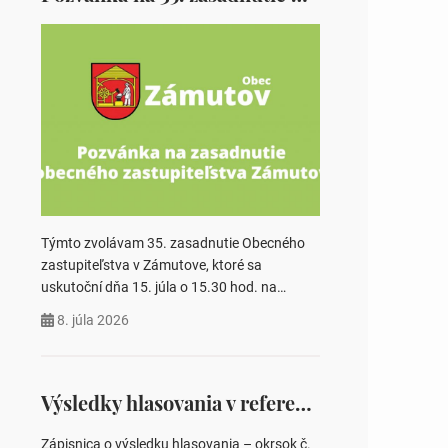
Týmto zvolávam 35. zasadnutie Obecného
zastupiteľstva v Zámutove, ktoré sa
uskutoční dňa 15. júla o 15.30 hod. na
Obecnom úrade v Zámutove PROGRAM: 1.
8. júla 2026
Schválenie programu rokovania 2.
Schválenie návrhovej komisie a overovateľov
zápisnice 3. Určenie volebných obvodov pre
voľby poslancov obecných zastupiteľstiev,
Výsledky hlasovania v referende 2026
počtu poslancov obecných zastupiteľstiev v
nich 4. Schválenie odpredaja obecného
Zápisnica o výsledku hlasovania – okrsok č.