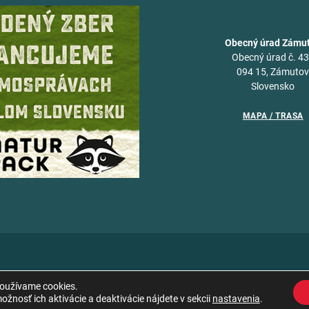
Obecný úrad Zámu
Obecný úrad č. 4
094 15, Zámuto
Slovensko
MAPA / TRASA
používame cookies.
žnosť ich aktivácie a deaktivácie nájdete v sekcii
nastavenia
.