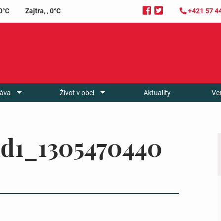
0°C
Zajtra,
,
0°C
+421 57 4
áva
Život v obci
Aktuality
Ve
id1_1305470440