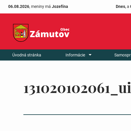
06.08.2026
, meniny má
Jozefína
Dnes,
a
Úvodná stránka
Informácie
Samospr
131020102061_u