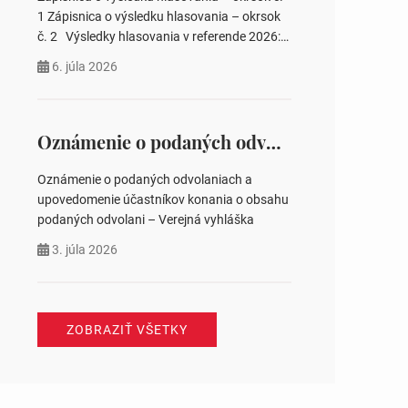
pozemku –…
1 Zápisnica o výsledku hlasovania – okrsok
č. 2 Výsledky hlasovania v referende 2026:
https://www.volbysr.sk/…ferende.html Účasť
6. júla 2026
na hlasovaní https://www.volbysr.sk/…
ysledky.html
Oznámenie o podaných odvolaniach a upovedomenie účastníkov konania o obsahu podaných odvolani – Verejná vyhláška
Oznámenie o podaných odvolaniach a
upovedomenie účastníkov konania o obsahu
podaných odvolani – Verejná vyhláška
3. júla 2026
ZOBRAZIŤ VŠETKY