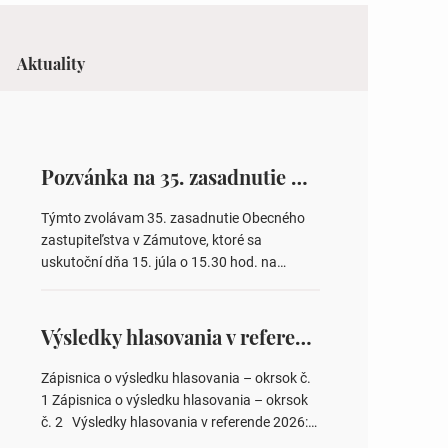
Aktuality
Pozvánka na 35. zasadnutie OZ v Zámutove
Týmto zvolávam 35. zasadnutie Obecného
zastupiteľstva v Zámutove, ktoré sa
uskutoční dňa 15. júla o 15.30 hod. na
Obecnom úrade v Zámutove PROGRAM: 1.
Schválenie programu rokovania 2.
Schválenie návrhovej komisie a overovateľov
Výsledky hlasovania v referende 2026
zápisnice 3. Určenie volebných obvodov pre
voľby poslancov obecných zastupiteľstiev,
Zápisnica o výsledku hlasovania – okrsok č.
počtu poslancov obecných zastupiteľstiev v
1 Zápisnica o výsledku hlasovania – okrsok
nich 4. Schválenie odpredaja obecného
č. 2 Výsledky hlasovania v referende 2026:
pozemku –…
https://www.volbysr.sk/…ferende.html Účasť