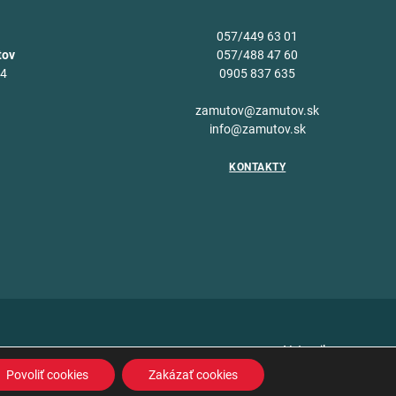
057/449 63 01
tov
057/488 47 60
34
0905 837 635
v
zamutov@zamutov.sk
info@zamutov.sk
KONTAKTY
Vytvoril
Povoliť cookies
Zakázať cookies