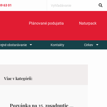
49 63 01
Plánované podujatia
Naturpack
rejné obstarávanie
Kontakty
Cirkev
Viac v kategórii:
Pozvánka na 35. zasadnutie OZ v Zámutove