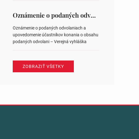
na hlasovaní https://www.volbysr.sk/…
ysledky.html
Oznámenie o podaných odvolaniach a upovedomenie účastníkov konania o obsahu podaných odvolani – Verejná vyhláška
Oznámenie o podaných odvolaniach a
upovedomenie účastníkov konania o obsahu
podaných odvolani – Verejná vyhláška
ZOBRAZIŤ VŠETKY