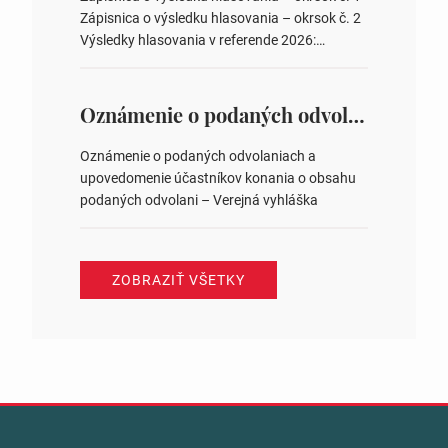
zastupiteľstiev v nich 4. Schválenie odpredaja
Zápisnica o výsledku hlasovania – okrsok č. 2
obecného pozemku –…
Výsledky hlasovania v referende 2026:
https://www.volbysr.sk/…ferende.html Účasť
na hlasovaní https://www.volbysr.sk/…
ysledky.html
Oznámenie o podaných odvolaniach a upovedomenie účastníkov konania o obsahu podaných odvolani – Verejná vyhláška
Oznámenie o podaných odvolaniach a
upovedomenie účastníkov konania o obsahu
podaných odvolani – Verejná vyhláška
ZOBRAZIŤ VŠETKY