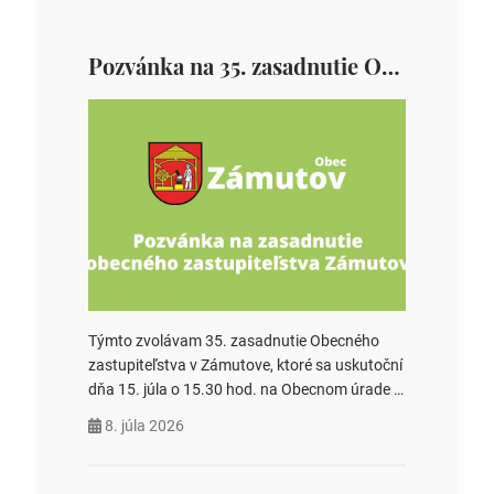
Pozvánka na 35. zasadnutie OZ v Zámutove
Týmto zvolávam 35. zasadnutie Obecného
zastupiteľstva v Zámutove, ktoré sa uskutoční
dňa 15. júla o 15.30 hod. na Obecnom úrade v
Zámutove PROGRAM: 1. Schválenie programu
8. júla 2026
rokovania 2. Schválenie návrhovej komisie a
overovateľov zápisnice 3. Určenie volebných
obvodov pre voľby poslancov obecných