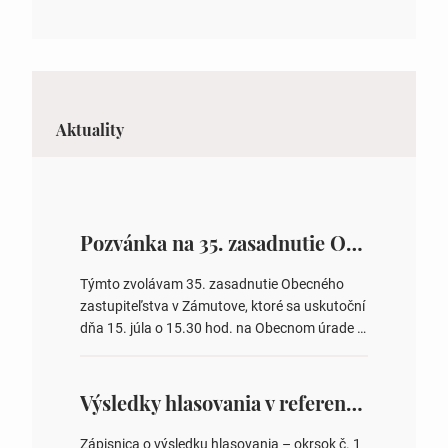
Aktuality
Pozvánka na 35. zasadnutie OZ v Zámutove
Týmto zvolávam 35. zasadnutie Obecného
zastupiteľstva v Zámutove, ktoré sa uskutoční
dňa 15. júla o 15.30 hod. na Obecnom úrade v
Zámutove PROGRAM: 1. Schválenie programu
rokovania 2. Schválenie návrhovej komisie a
overovateľov zápisnice 3. Určenie volebných
Výsledky hlasovania v referende 2026
obvodov pre voľby poslancov obecných
zastupiteľstiev, počtu poslancov obecných
Zápisnica o výsledku hlasovania – okrsok č. 1