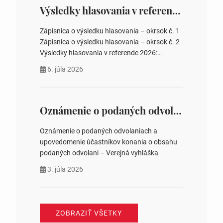
zastupiteľstiev, počtu poslancov obecných
Výsledky hlasovania v referende 2026
zastupiteľstiev v nich 4. Schválenie odpredaja
obecného pozemku –…
Zápisnica o výsledku hlasovania – okrsok č. 1
Zápisnica o výsledku hlasovania – okrsok č. 2
Výsledky hlasovania v referende 2026:
https://www.volbysr.sk/…ferende.html Účasť
6. júla 2026
na hlasovaní https://www.volbysr.sk/…
ysledky.html
Oznámenie o podaných odvolaniach a upovedomenie účastníkov konania o obsahu podaných odvolani – Verejná vyhláška
Oznámenie o podaných odvolaniach a
upovedomenie účastníkov konania o obsahu
podaných odvolani – Verejná vyhláška
3. júla 2026
ZOBRAZIŤ VŠETKY