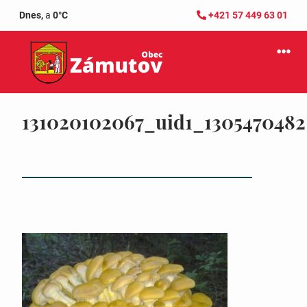
Dnes,
a
0°C
+421 57 449 63 01
131020102067_uid1_1305470482