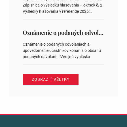
zastupiteľstiev v nich 4. Schválenie odpredaja
Zápisnica o výsledku hlasovania – okrsok č. 2
obecného pozemku –…
Výsledky hlasovania v referende 2026:
https://www.volbysr.sk/…ferende.html Účasť
na hlasovaní https://www.volbysr.sk/…
ysledky.html
Oznámenie o podaných odvolaniach a upovedomenie účastníkov konania o obsahu podaných odvolani – Verejná vyhláška
Oznámenie o podaných odvolaniach a
upovedomenie účastníkov konania o obsahu
podaných odvolani – Verejná vyhláška
ZOBRAZIŤ VŠETKY