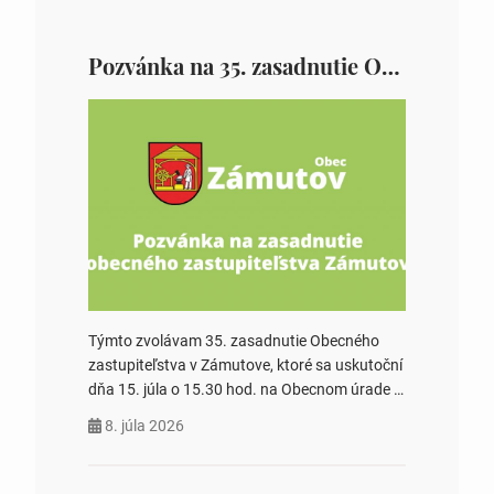
Pozvánka na 35. zasadnutie OZ v Zámutove
Týmto zvolávam 35. zasadnutie Obecného
zastupiteľstva v Zámutove, ktoré sa uskutoční
dňa 15. júla o 15.30 hod. na Obecnom úrade v
Zámutove PROGRAM: 1. Schválenie programu
8. júla 2026
rokovania 2. Schválenie návrhovej komisie a
overovateľov zápisnice 3. Určenie volebných
obvodov pre voľby poslancov obecných