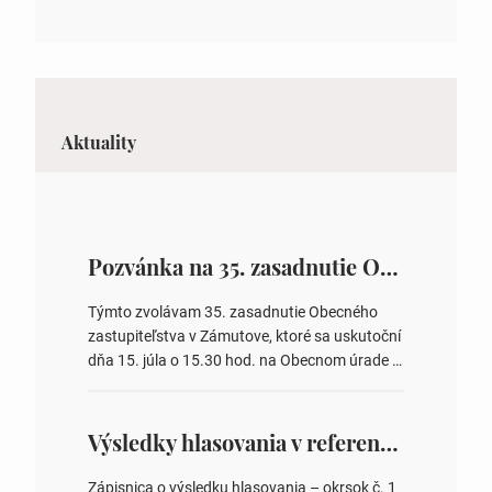
Aktuality
Pozvánka na 35. zasadnutie OZ v Zámutove
Týmto zvolávam 35. zasadnutie Obecného
zastupiteľstva v Zámutove, ktoré sa uskutoční
dňa 15. júla o 15.30 hod. na Obecnom úrade v
Zámutove PROGRAM: 1. Schválenie programu
rokovania 2. Schválenie návrhovej komisie a
overovateľov zápisnice 3. Určenie volebných
Výsledky hlasovania v referende 2026
obvodov pre voľby poslancov obecných
zastupiteľstiev, počtu poslancov obecných
Zápisnica o výsledku hlasovania – okrsok č. 1