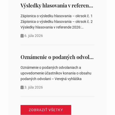
zastupiteľstiev, počtu poslancov obecných
Výsledky hlasovania v referende 2026
zastupiteľstiev v nich 4. Schválenie odpredaja
obecného pozemku –…
Zápisnica o výsledku hlasovania – okrsok č. 1
Zápisnica o výsledku hlasovania – okrsok č. 2
Výsledky hlasovania v referende 2026:
https://www.volbysr.sk/…ferende.html Účasť
6. júla 2026
na hlasovaní https://www.volbysr.sk/…
ysledky.html
Oznámenie o podaných odvolaniach a upovedomenie účastníkov konania o obsahu podaných odvolani – Verejná vyhláška
Oznámenie o podaných odvolaniach a
upovedomenie účastníkov konania o obsahu
podaných odvolani – Verejná vyhláška
3. júla 2026
ZOBRAZIŤ VŠETKY