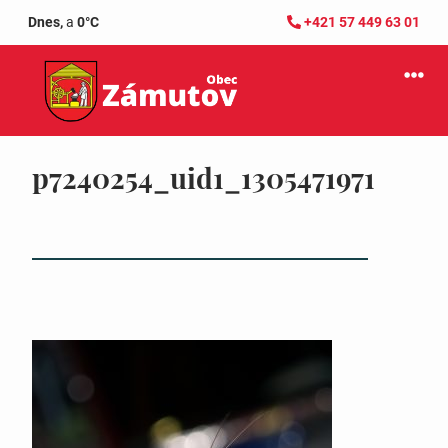
Dnes,
a
0°C
+421 57 449 63 01
p7240254_uid1_1305471971