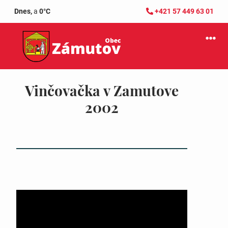
Dnes,
a
0°C
+421 57 449 63 01
Vinčovačka v Zamutove
2002