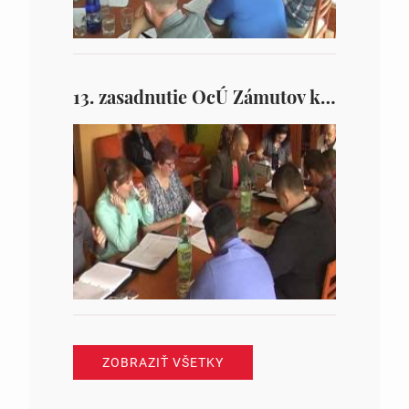
13. zasadnutie OcÚ Zámutov konané dňa 5.5.2016
ZOBRAZIŤ VŠETKY