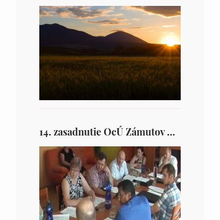
14. zasadnutie OcÚ Zámutov konané dňa 23.6.2016