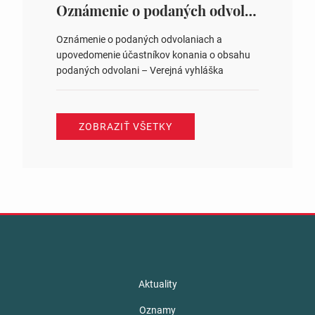
ysledky.html
Oznámenie o podaných odvolaniach a upovedomenie účastníkov konania o obsahu podaných odvolani – Verejná vyhláška
Oznámenie o podaných odvolaniach a
upovedomenie účastníkov konania o obsahu
podaných odvolani – Verejná vyhláška
ZOBRAZIŤ VŠETKY
Aktuality
Oznamy