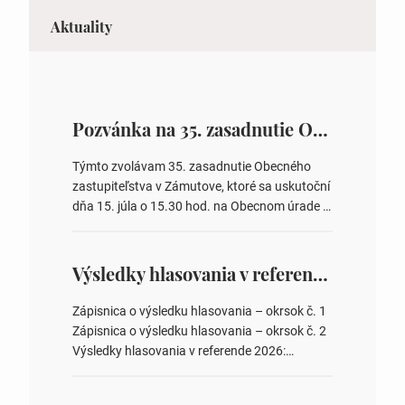
Aktuality
Pozvánka na 35. zasadnutie OZ v Zámutove
Týmto zvolávam 35. zasadnutie Obecného
zastupiteľstva v Zámutove, ktoré sa uskutoční
dňa 15. júla o 15.30 hod. na Obecnom úrade v
Zámutove PROGRAM: 1. Schválenie programu
rokovania 2. Schválenie návrhovej komisie a
overovateľov zápisnice 3. Určenie volebných
Výsledky hlasovania v referende 2026
obvodov pre voľby poslancov obecných
zastupiteľstiev, počtu poslancov obecných
Zápisnica o výsledku hlasovania – okrsok č. 1
zastupiteľstiev v nich 4. Schválenie odpredaja
Zápisnica o výsledku hlasovania – okrsok č. 2
obecného pozemku –…
Výsledky hlasovania v referende 2026:
https://www.volbysr.sk/…ferende.html Účasť
na hlasovaní https://www.volbysr.sk/…