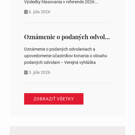
Výsledky hlasovania v referende 2026:
https://www.volbysr.sk/…ferende.html Účasť
6. júla 2026
na hlasovaní https://www.volbysr.sk/…
ysledky.html
Oznámenie o podaných odvolaniach a upovedomenie účastníkov konania o obsahu podaných odvolani – Verejná vyhláška
Oznámenie o podaných odvolaniach a
upovedomenie účastníkov konania o obsahu
podaných odvolani – Verejná vyhláška
3. júla 2026
ZOBRAZIŤ VŠETKY