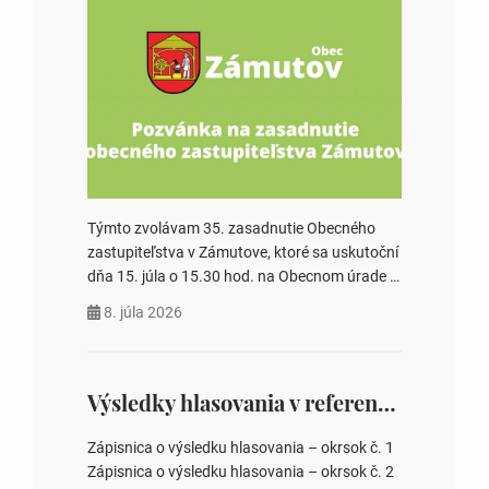
Týmto zvolávam 35. zasadnutie Obecného
zastupiteľstva v Zámutove, ktoré sa uskutoční
dňa 15. júla o 15.30 hod. na Obecnom úrade v
Zámutove PROGRAM: 1. Schválenie programu
8. júla 2026
rokovania 2. Schválenie návrhovej komisie a
overovateľov zápisnice 3. Určenie volebných
obvodov pre voľby poslancov obecných
zastupiteľstiev, počtu poslancov obecných
Výsledky hlasovania v referende 2026
zastupiteľstiev v nich 4. Schválenie odpredaja
obecného pozemku –…
Zápisnica o výsledku hlasovania – okrsok č. 1
Zápisnica o výsledku hlasovania – okrsok č. 2