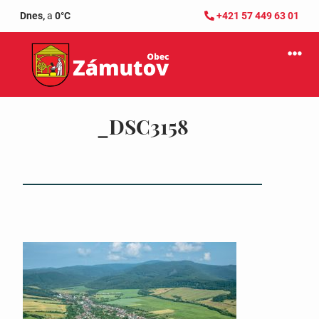
Dnes,
a
0°C
+421 57 449 63 01
_DSC3158