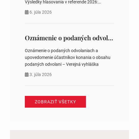
Výsledky hlasovania v referende 2026:
https://www.volbysr.sk/…ferende.html Účasť
6. júla 2026
na hlasovaní https://www.volbysr.sk/…
ysledky.html
Oznámenie o podaných odvolaniach a upovedomenie účastníkov konania o obsahu podaných odvolani – Verejná vyhláška
Oznámenie o podaných odvolaniach a
upovedomenie účastníkov konania o obsahu
podaných odvolani – Verejná vyhláška
3. júla 2026
ZOBRAZIŤ VŠETKY