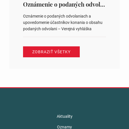
ysledky.html
Oznámenie o podaných odvolaniach a upovedomenie účastníkov konania o obsahu podaných odvolani – Verejná vyhláška
Oznámenie o podaných odvolaniach a
upovedomenie účastníkov konania o obsahu
podaných odvolani – Verejná vyhláška
ZOBRAZIŤ VŠETKY
Aktuality
Oznamy