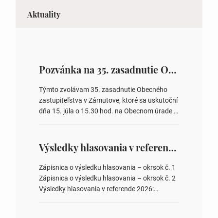
Aktuality
Pozvánka na 35. zasadnutie OZ v Zámutove
Týmto zvolávam 35. zasadnutie Obecného
zastupiteľstva v Zámutove, ktoré sa uskutoční
dňa 15. júla o 15.30 hod. na Obecnom úrade v
Zámutove PROGRAM: 1. Schválenie programu
rokovania 2. Schválenie návrhovej komisie a
overovateľov zápisnice 3. Určenie volebných
Výsledky hlasovania v referende 2026
obvodov pre voľby poslancov obecných
zastupiteľstiev, počtu poslancov obecných
Zápisnica o výsledku hlasovania – okrsok č. 1
zastupiteľstiev v nich 4. Schválenie odpredaja
Zápisnica o výsledku hlasovania – okrsok č. 2
obecného pozemku –…
Výsledky hlasovania v referende 2026:
https://www.volbysr.sk/…ferende.html Účasť
na hlasovaní https://www.volbysr.sk/…