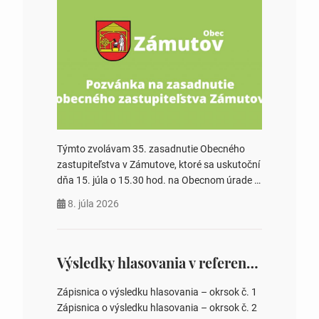
Týmto zvolávam 35. zasadnutie Obecného
zastupiteľstva v Zámutove, ktoré sa uskutoční
dňa 15. júla o 15.30 hod. na Obecnom úrade v
Zámutove PROGRAM: 1. Schválenie programu
8. júla 2026
rokovania 2. Schválenie návrhovej komisie a
overovateľov zápisnice 3. Určenie volebných
obvodov pre voľby poslancov obecných
zastupiteľstiev, počtu poslancov obecných
Výsledky hlasovania v referende 2026
zastupiteľstiev v nich 4. Schválenie odpredaja
obecného pozemku –…
Zápisnica o výsledku hlasovania – okrsok č. 1
Zápisnica o výsledku hlasovania – okrsok č. 2