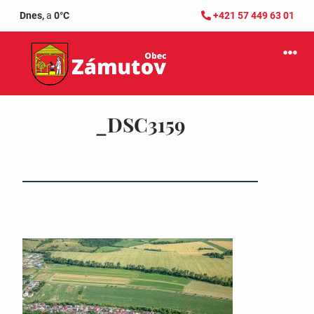
Dnes,
a
0°C
+421 57 449 63 01
_DSC3159