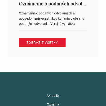
ysledky.html
Oznámenie o podaných odvolaniach a upovedomenie účastníkov konania o obsahu podaných odvolani – Verejná vyhláška
Oznámenie o podaných odvolaniach a
upovedomenie účastníkov konania o obsahu
podaných odvolani – Verejná vyhláška
ZOBRAZIŤ VŠETKY
Aktuality
Oznamy