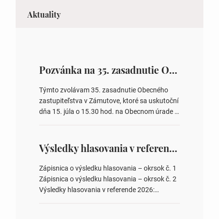
Aktuality
Pozvánka na 35. zasadnutie OZ v Zámutove
Týmto zvolávam 35. zasadnutie Obecného
zastupiteľstva v Zámutove, ktoré sa uskutoční
dňa 15. júla o 15.30 hod. na Obecnom úrade v
Zámutove PROGRAM: 1. Schválenie programu
rokovania 2. Schválenie návrhovej komisie a
overovateľov zápisnice 3. Určenie volebných
Výsledky hlasovania v referende 2026
obvodov pre voľby poslancov obecných
zastupiteľstiev, počtu poslancov obecných
Zápisnica o výsledku hlasovania – okrsok č. 1
zastupiteľstiev v nich 4. Schválenie odpredaja
Zápisnica o výsledku hlasovania – okrsok č. 2
obecného pozemku –…
Výsledky hlasovania v referende 2026:
https://www.volbysr.sk/…ferende.html Účasť
na hlasovaní https://www.volbysr.sk/…