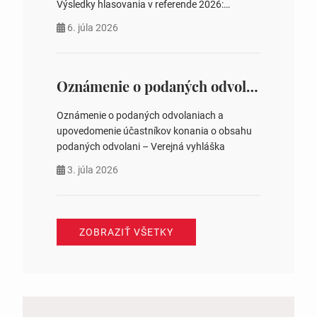
Výsledky hlasovania v referende 2026:
https://www.volbysr.sk/…ferende.html Účasť
6. júla 2026
na hlasovaní https://www.volbysr.sk/…
ysledky.html
Oznámenie o podaných odvolaniach a upovedomenie účastníkov konania o obsahu podaných odvolani – Verejná vyhláška
Oznámenie o podaných odvolaniach a
upovedomenie účastníkov konania o obsahu
podaných odvolani – Verejná vyhláška
3. júla 2026
ZOBRAZIŤ VŠETKY