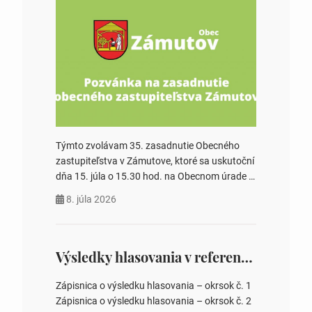
Týmto zvolávam 35. zasadnutie Obecného
zastupiteľstva v Zámutove, ktoré sa uskutoční
dňa 15. júla o 15.30 hod. na Obecnom úrade v
Zámutove PROGRAM: 1. Schválenie programu
8. júla 2026
rokovania 2. Schválenie návrhovej komisie a
overovateľov zápisnice 3. Určenie volebných
obvodov pre voľby poslancov obecných
zastupiteľstiev, počtu poslancov obecných
Výsledky hlasovania v referende 2026
zastupiteľstiev v nich 4. Schválenie odpredaja
obecného pozemku –…
Zápisnica o výsledku hlasovania – okrsok č. 1
Zápisnica o výsledku hlasovania – okrsok č. 2