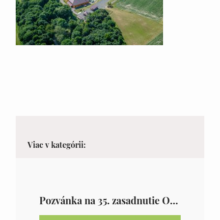
Viac v kategórii:
Pozvánka na 35. zasadnutie OZ v Zámutove