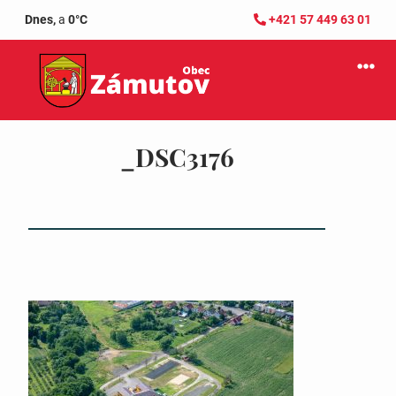
Dnes,
a
0°C
+421 57 449 63 01
_DSC3176