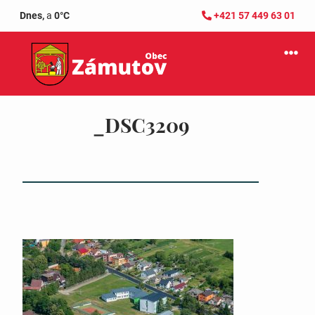
Dnes,
a
0°C
+421 57 449 63 01
_DSC3209