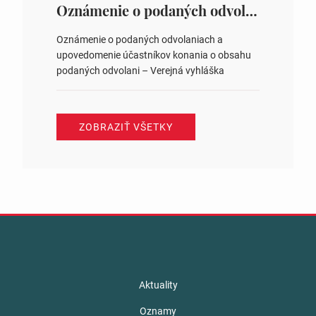
ysledky.html
Oznámenie o podaných odvolaniach a upovedomenie účastníkov konania o obsahu podaných odvolani – Verejná vyhláška
Oznámenie o podaných odvolaniach a
upovedomenie účastníkov konania o obsahu
podaných odvolani – Verejná vyhláška
ZOBRAZIŤ VŠETKY
Aktuality
Oznamy