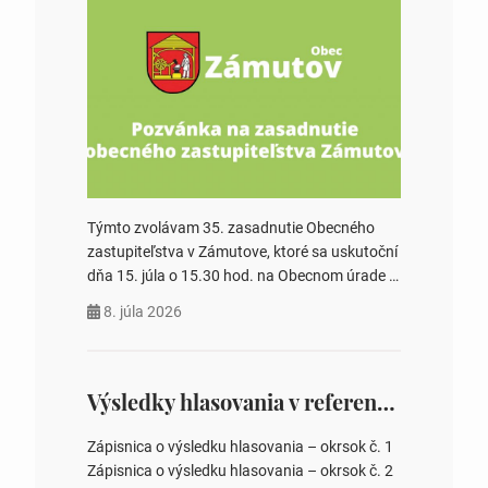
Týmto zvolávam 35. zasadnutie Obecného
zastupiteľstva v Zámutove, ktoré sa uskutoční
dňa 15. júla o 15.30 hod. na Obecnom úrade v
Zámutove PROGRAM: 1. Schválenie programu
8. júla 2026
rokovania 2. Schválenie návrhovej komisie a
overovateľov zápisnice 3. Určenie volebných
obvodov pre voľby poslancov obecných
zastupiteľstiev, počtu poslancov obecných
Výsledky hlasovania v referende 2026
zastupiteľstiev v nich 4. Schválenie odpredaja
obecného pozemku –…
Zápisnica o výsledku hlasovania – okrsok č. 1
Zápisnica o výsledku hlasovania – okrsok č. 2