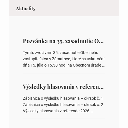
Aktuality
Pozvánka na 35. zasadnutie OZ v Zámutove
Týmto zvolávam 35. zasadnutie Obecného
zastupiteľstva v Zámutove, ktoré sa uskutoční
dňa 15. júla o 15.30 hod. na Obecnom úrade v
Zámutove PROGRAM: 1. Schválenie programu
rokovania 2. Schválenie návrhovej komisie a
overovateľov zápisnice 3. Určenie volebných
Výsledky hlasovania v referende 2026
obvodov pre voľby poslancov obecných
zastupiteľstiev, počtu poslancov obecných
Zápisnica o výsledku hlasovania – okrsok č. 1
zastupiteľstiev v nich 4. Schválenie odpredaja
Zápisnica o výsledku hlasovania – okrsok č. 2
obecného pozemku –…
Výsledky hlasovania v referende 2026:
https://www.volbysr.sk/…ferende.html Účasť
na hlasovaní https://www.volbysr.sk/…