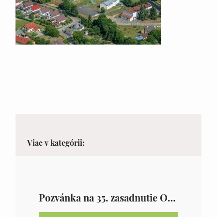
Viac v kategórii:
Pozvánka na 35. zasadnutie OZ v Zámutove