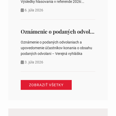
Výsledky hlasovania v referende 2026:
https://www.volbysr.sk/…ferende.html Účasť
6. júla 2026
na hlasovaní https://www.volbysr.sk/…
ysledky.html
Oznámenie o podaných odvolaniach a upovedomenie účastníkov konania o obsahu podaných odvolani – Verejná vyhláška
Oznámenie o podaných odvolaniach a
upovedomenie účastníkov konania o obsahu
podaných odvolani – Verejná vyhláška
3. júla 2026
ZOBRAZIŤ VŠETKY